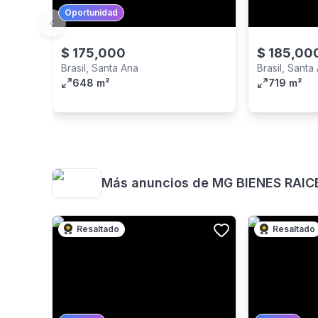
Oportunidad
Previous slide
$
175,000
$
185,00
Brasil, Santa Ana
Brasil, Santa
648 m²
719 m²
Más anuncios de
MG BIENES RAICE
Resaltado
Resaltado