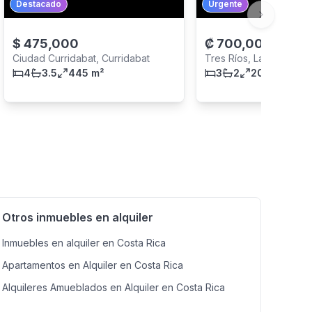
Destacado
Urgente
Next slide
$
475,000
₡
700,000
Ciudad Curridabat, Curridabat
Tres Ríos, La Unión
4
3.5
445 m²
3
2
200 m²
Otros inmuebles en alquiler
Inmuebles en alquiler en Costa Rica
Apartamentos en Alquiler en Costa Rica
Alquileres Amueblados en Alquiler en Costa Rica