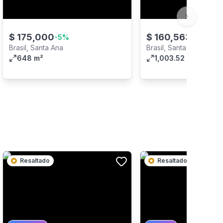
Next slide
$
175,000
$
160,563.2
-
5
%
Brasil, Santa Ana
Brasil, Santa Ana
648 m²
1,003.52 m²
Resaltado
Resaltado