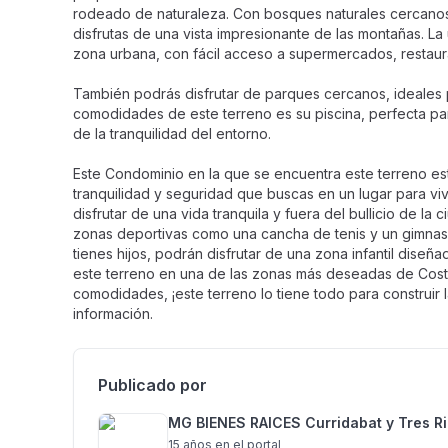
rodeado de naturaleza. Con bosques naturales cercanos,
disfrutas de una vista impresionante de las montañas. La
zona urbana, con fácil acceso a supermercados, restaur
También podrás disfrutar de parques cercanos, ideales pa
comodidades de este terreno es su piscina, perfecta para
de la tranquilidad del entorno.
Este Condominio en la que se encuentra este terreno está
tranquilidad y seguridad que buscas en un lugar para v
disfrutar de una vida tranquila y fuera del bullicio de l
zonas deportivas como una cancha de tenis y un gimnasio
tienes hijos, podrán disfrutar de una zona infantil diseñ
este terreno en una de las zonas más deseadas de Costa
comodidades, ¡este terreno lo tiene todo para construir
información.
Publicado por
MG BIENES RAICES Curridabat y Tres R
15 años
en el portal