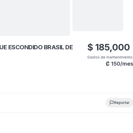
Ver todas
15
fotos
$
185,000
UE ESCONDIDO BRASIL DE
Gastos de mantenimiento
₡
150
/me
Reportar