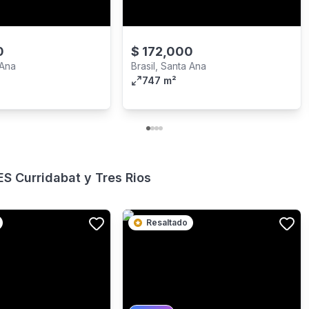
0
$
172,000
 Ana
Brasil, Santa Ana
747 m²
S Curridabat y Tres Rios
Resaltado