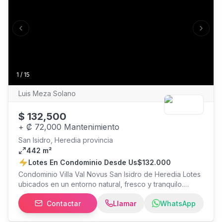
Parque Infantil Amplias áreas verdes Más información:
Luis A. Meza Solano Desarrollos Urbanísticos Villa Val
Previous slide
Next s
1
/
15
Luis Meza Solano
$
132,500
+
₡ 72,000 Mantenimiento
San Isidro, Heredia provincia
442 m²
Lotes En Condominio Desde Us$132.000
Condominio Villa Val Novus San Isidro de Heredia Lotes
ubicados en un entorno natural, fresco y tranquilo.
Ideales para construir su vivienda o como inversión.
Contactar
Llamar
WhatsApp
Disponibilidad: Tamaños desde 442 m² en adelante
Precios desde $132.500,oo Infraestructura diferenciada