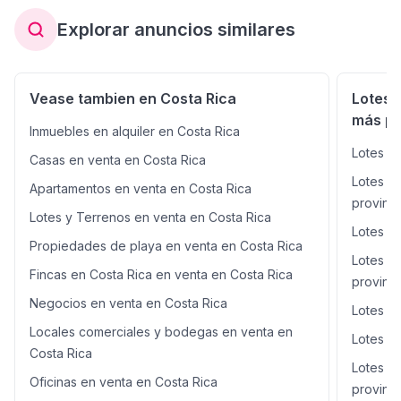
importantes plazas comerciales, con comercios
Explorar anuncios similares
consolidados como Vindi, Gold’s Gym, salones de
belleza, barberías, tiendas de mascotas, y la
reconocida plaza gastronómica y corporativa Vía
Guayabos. Además, se encuentra muy cerca de la línea
Vease tambien en Costa Rica
Lotes 
del tren y paradas de buses, facilitando el acceso tanto
más po
vehicular como peatonal. El terreno se localiza frente a
Inmuebles en alquiler en Costa Rica
una calle ancha, altamente transitada y muy segura, lo
Lotes y 
que garantiza excelente visibilidad comercial y alto flujo
Casas en venta en Costa Rica
de clientes potenciales. La propiedad está conformada
Lotes y
Apartamentos en venta en Costa Rica
por tres fincas filiales de 633,20 m² cada una, lo que
provinci
permite la venta por separado o en conjunto, según las
Lotes y Terrenos en venta en Costa Rica
necesidades del comprador. Precio de venta total: USD
Lotes y
$1.150.018 (Los 1899.60 m2) Ideal para el desarrollo de
Propiedades de playa en venta en Costa Rica
Lotes y
proyectos de uso mixto (comercial – residencial) como:
Fincas en Costa Rica en venta en Costa Rica
locales comerciales, oficinas, apartamentos,
provinci
consultorios, restaurantes, strip center o mini plaza. Una
Negocios en venta en Costa Rica
Lotes y
oportunidad única en una zona con demanda constante,
Locales comerciales y bodegas en venta en
crecimiento sostenido y alto retorno de inversión. ID
Lotes y
31291
Costa Rica
Lotes y
Oficinas en venta en Costa Rica
provinci