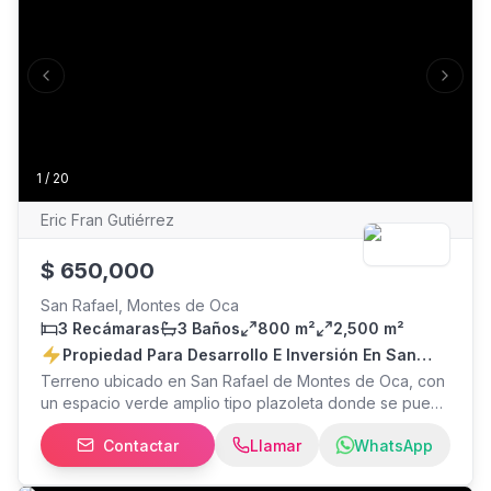
Previous slide
Next s
1
/
20
Eric Fran Gutiérrez
$
650,000
San Rafael, Montes de Oca
3 Recámaras
3 Baños
800 m²
2,500 m²
Propiedad Para Desarrollo E Inversión En San
Rafael De Montes De Oca
Terreno ubicado en San Rafael de Montes de Oca, con
un espacio verde amplio tipo plazoleta donde se puede
desarrollar comercio, sea de oficinas, médicos,
Contactar
Llamar
WhatsApp
veterinarias. Muy cerca del cristo de Sabanilla, con
2500 m2 de terreno con uso de suelo mixto, es ideal
para una amplia variedad de negocios. Esta ubicación