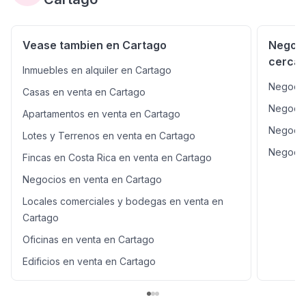
cual cuenta con: • Espacio abierto para sala y comedor
con ventanales • Cocina con muebles de madera y
sobre de cerámica • Área de pilas • Habitación principal
Vease tambien en Cartago
Negoci
amplia con closet y baño completo • 2 Habitaciones
cercan
secundarias, cada una con closet y baño completo El
Inmuebles en alquiler en Cartago
inmueble tiene zinc estructural y muy buen
Negocio
Casas en venta en Cartago
mantenimiento. ¡Estamos para servirle, llámenos y con
gusto le atenderemos!! MAS
Negocio
Apartamentos en venta en Cartago
Negocio
Lotes y Terrenos en venta en Cartago
Negocio
Fincas en Costa Rica en venta en Cartago
Negocios en venta en Cartago
Locales comerciales y bodegas en venta en
Cartago
Oficinas en venta en Cartago
Edificios en venta en Cartago