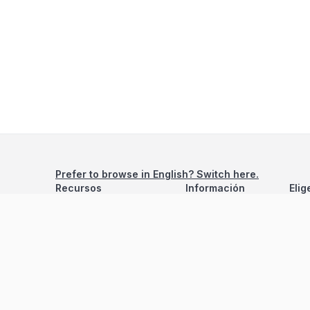
Prefer to browse in English? Switch here.
Recursos
Información
Elig
Estadísticas de Propiedades
Nosotros
Bluebook
Términos y Servicios
Calculadora de Hipotecas
Políticas de Privacidad