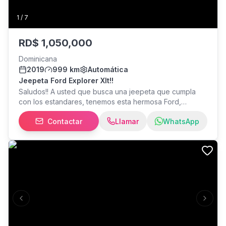
1
/
7
RD$
1,050,000
Dominicana
2019
999 km
Automática
Jeepeta Ford Explorer Xlt!!
Saludos!! A usted que busca una jeepeta que cumpla
con los estandares, tenemos esta hermosa Ford,
disponible para que se la lleve hoy mismo! Contamos
Contactar
Llamar
WhatsApp
con financiamientos y facilidades!! Marca Ford Explorer,
modelo XLT, año 2019, precio $ 1.050,000
Previous slide
Next s