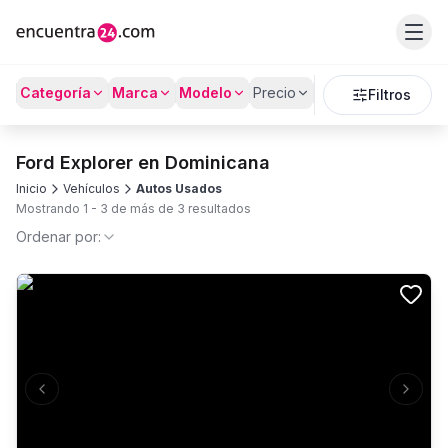
Categoría
Marca
Modelo
Precio
Kilómetros
Filtros
Ford Explorer en Dominicana
Inicio
Vehículos
Autos Usados
Mostrando
1
-
3
de más de
3
resultados
Ordenar por:
Previous slide
Next s