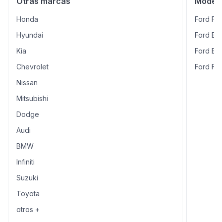
Otras marcas
Modelo
Honda
Ford F-
Hyundai
Ford Es
Kia
Ford Ex
Chevrolet
Ford Fi
Nissan
Mitsubishi
Dodge
Audi
BMW
Infiniti
Suzuki
Toyota
otros +