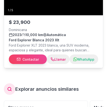
1
/
5
$
23,900
Dominicana
2023
10,000 km
Automática
Ford Explorer Blanca 2023 Xlt
Ford Explorer XLT 2023 blanca, una SUV moderna,
espaciosa y elegante, ideal para quienes buscan
comodidad, potencia y tecnología en un solo vehículo.
Contactar
Llamar
WhatsApp
Cuenta con excelente desempeño, amplio espacio
interior para toda la familia y un diseño imponente que
no pasa desapercibido. ¡Lista para disfrutarla desde el
primer día!
Explorar anuncios similares