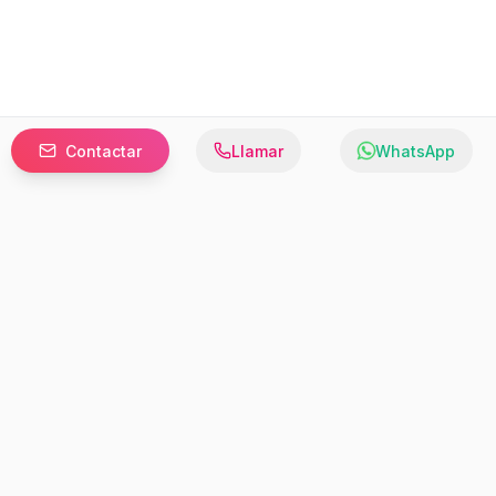
Contactar
Llamar
WhatsApp
Prefer to browse in English? Switch here.
Recursos
Información
Estadísticas de Propiedades
Nosotros
Bluebook
Términos y Servicios
Calculadora de Hipotecas
Políticas de Privacidad
Elige tu país: