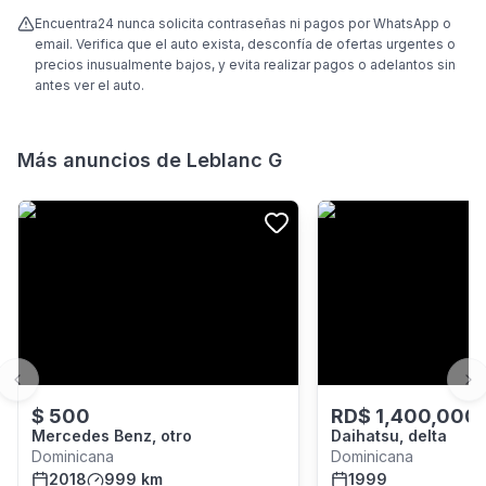
Encuentra24 nunca solicita contraseñas ni pagos por WhatsApp o
email. Verifica que el auto exista, desconfía de ofertas urgentes o
precios inusualmente bajos, y evita realizar pagos o adelantos sin
antes ver el auto.
Más anuncios de
Leblanc G
Previous slide
Ne
$
500
RD$
1,400,000
Mercedes Benz, otro
Daihatsu, delta
Dominicana
Dominicana
2018
999 km
1999