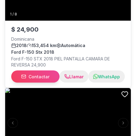
1
/
8
$
24,900
Dominicana
2018
153,454 km
Automática
Ford F-150 Stx 2018
Ford F-150 STX 2018 PIEL PANTALLA CAMARA DE
REVERSA 24,900
Contactar
Llamar
WhatsApp
Previous slide
Next s