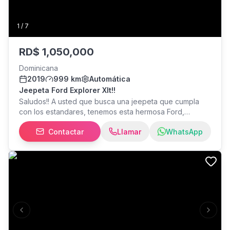
1
/
7
RD$
1,050,000
Dominicana
2019
999 km
Automática
Jeepeta Ford Explorer Xlt!!
Saludos!! A usted que busca una jeepeta que cumpla
con los estandares, tenemos esta hermosa Ford,
disponible para que se la lleve hoy mismo! Contamos
Contactar
Llamar
WhatsApp
con financiamientos y facilidades!! Marca Ford Explorer,
modelo XLT, año 2019, precio $ 1.050,000
Previous slide
Next s