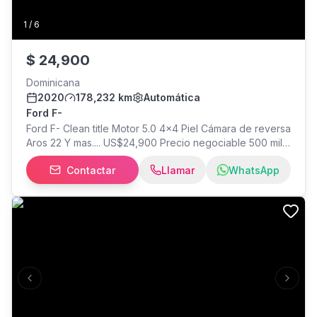
1
/
6
$
24,900
Dominicana
2020
178,232 km
Automática
Ford F-
Ford F- Clean title Motor 5.0 4x4 Piel Cámara de reversa
Aros 22 Y mas.... US$24,900 Precio negociable 500 mil
pesos de inicial Recibimos tu vehículo
Contactar
Llamar
WhatsApp
Previous slide
Next s