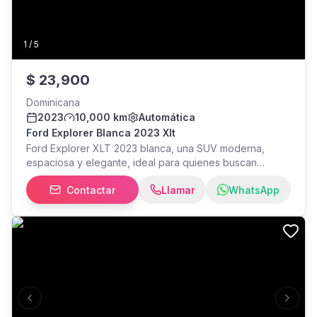
1
/
5
$
23,900
Dominicana
2023
10,000 km
Automática
Ford Explorer Blanca 2023 Xlt
Ford Explorer XLT 2023 blanca, una SUV moderna,
espaciosa y elegante, ideal para quienes buscan
comodidad, potencia y tecnología en un solo vehículo.
Contactar
Llamar
WhatsApp
Cuenta con excelente desempeño, amplio espacio
interior para toda la familia y un diseño imponente que
no pasa desapercibido. ¡Lista para disfrutarla desde el
primer día!
Previous slide
Next s