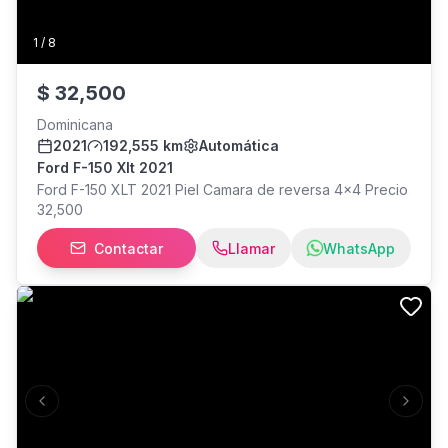
1
/
8
$
32,500
Dominicana
2021
192,555 km
Automática
Ford F-150 Xlt 2021
Ford F-150 XLT 2021 Piel Camara de reversa 4x4 Precio
32,500
Contactar
Llamar
WhatsApp
Previous slide
Next s