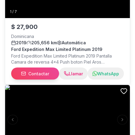
1
/
7
$
27,900
Dominicana
2019
205,656 km
Automática
Ford Expedition Max Limited Platinum 2019
Ford Expedition Max Limited Platinum 2019 Pantalla
Camara de reversa 4x4 Push boton Piel Aros
Panoramica 27,900
Contactar
Llamar
WhatsApp
Previous slide
Next s