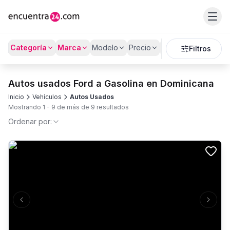
Categoría
Marca
Modelo
Precio
Kilómetros
Filtros
Autos usados Ford a Gasolina en Dominicana
Inicio
Vehículos
Autos Usados
Mostrando
1
-
9
de más de
9
resultados
Ordenar por:
Previous slide
Next s