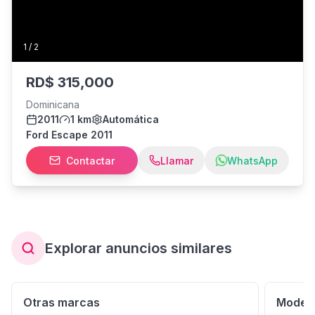
1
/
2
RD$
315,000
Dominicana
2011
1 km
Automática
Ford Escape 2011
Contactar
Llamar
WhatsApp
Explorar anuncios similares
Otras marcas
Modelo