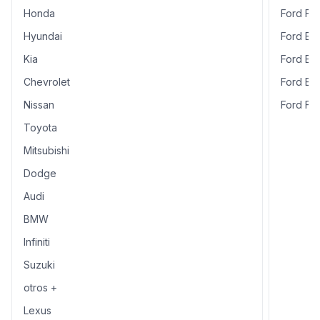
Honda
Ford F-
Hyundai
Ford Ex
Kia
Ford Es
Chevrolet
Ford Ex
Nissan
Ford Fi
Toyota
Mitsubishi
Dodge
Audi
BMW
Infiniti
Suzuki
otros +
Lexus