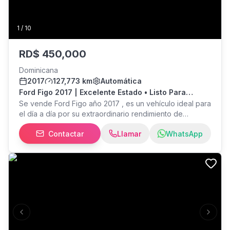
1
/
10
RD$
450,000
Dominicana
2017
127,773 km
Automática
Ford Figo 2017 | Excelente Estado • Listo Para
Transferir
Se vende Ford Figo año 2017 , es un vehículo ideal para
el día a día por su extraordinario rendimiento de
combustible, comodidad y suavidad al conducir.
Contactar
Llamar
WhatsApp
Condición: Muy bien cuidado. Documentación: Todo en
orden y listo para el traspaso inmediato. Una opción
totalmente confiable, segura y económica. ¡Escríbeme
para más información o para coordinar una cita para
verlo!
Previous slide
Next s