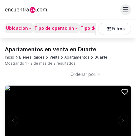
Ubicación
Tipo de operación
Tipo de Propiedad
Prec
Filtros
Apartamentos en venta en Duarte
Inicio
Bienes Raíces
Venta
Apartamentos
Duarte
Mostrando
1
-
2
de más de
2
resultados
Ordenar por:
Previous slide
Next s