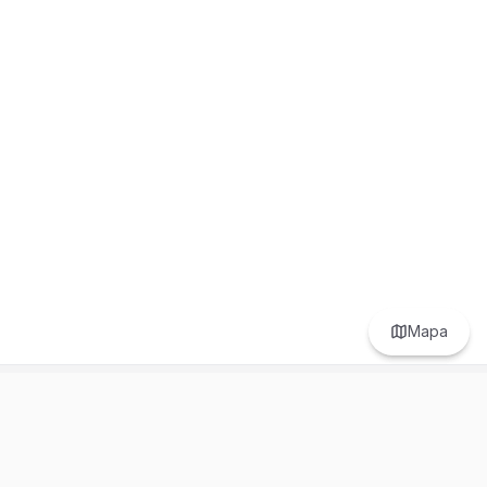
Mapa
Prefer to browse in English? Switch here.
Recursos
Información
Estadísticas de Propiedades
Nosotros