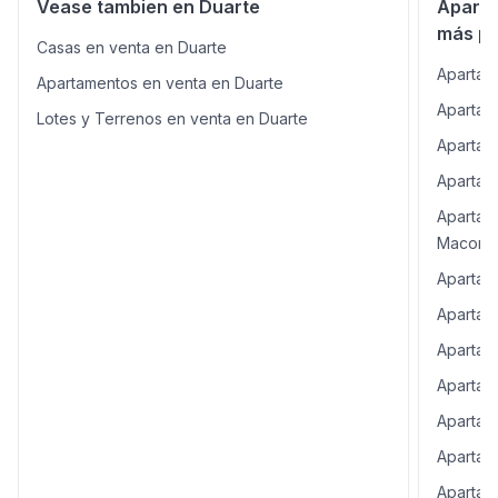
Vease tambien en Duarte
Aparta
esta oportunidad! Contáctanos hoy para más
información y asegura tu próximo hogar.
más po
Casas en venta en Duarte
Apartam
Apartamentos en venta en Duarte
Apartame
Lotes y Terrenos en venta en Duarte
Apartam
Apartam
Apartam
Macorís
Apartam
Apartam
Apartam
Apartam
Apartam
Apartame
Apartam