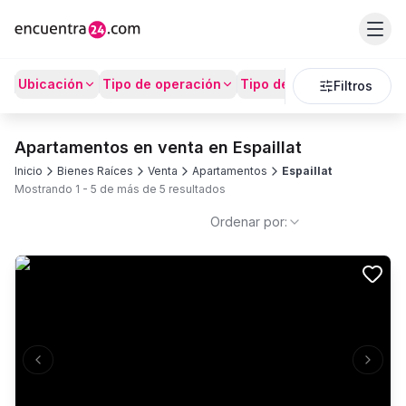
Ubicación
Tipo de operación
Tipo de Propiedad
Prec
Filtros
Apartamentos en venta en Espaillat
Inicio
Bienes Raíces
Venta
Apartamentos
Espaillat
Mostrando
1
-
5
de más de
5
resultados
Ordenar por:
Previous slide
Next s