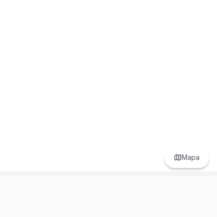
Mapa
Prefer to browse in English? Switch here.
Recursos
Información
Estadísticas de Propiedades
Nosotros