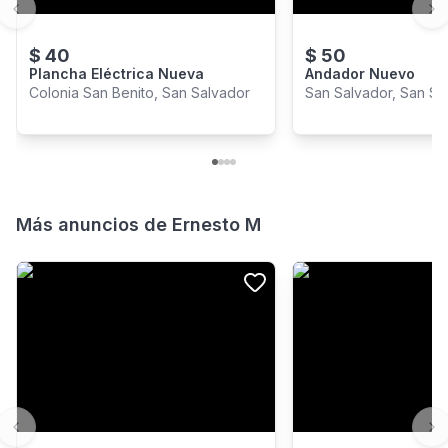
Previous slide
Ne
$
40
$
50
Plancha Eléctrica Nueva
Andador Nuevo
Colonia San Benito, San Salvador
San Salvador, San Sa
Más anuncios de
Ernesto M
Previous slide
Ne