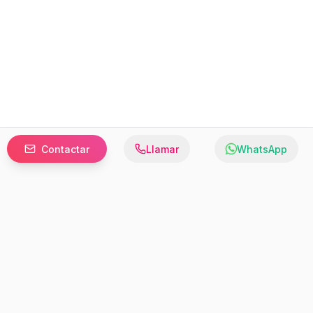
Contactar
Llamar
WhatsApp
Prefer to browse in English? Switch here.
Recursos
Información
Estadísticas de Propiedades
Nosotros
Bluebook
Términos y Servicios
Calculadora de Hipotecas
Políticas de Privacidad
Elige tu país: