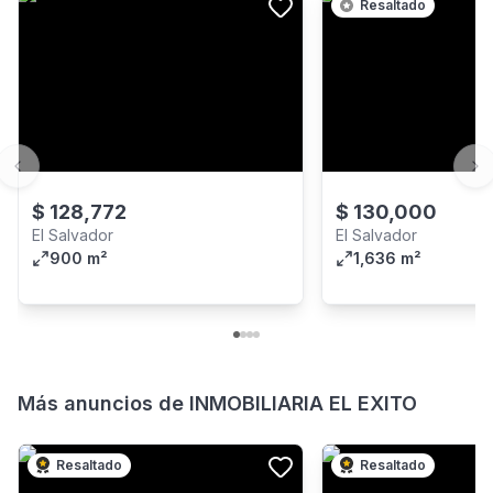
Resaltado
Previous slide
Ne
$
128,772
$
130,000
El Salvador
El Salvador
900 m²
1,636 m²
Más anuncios de
INMOBILIARIA EL EXITO
Resaltado
Resaltado