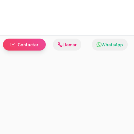
Contactar
Llamar
WhatsApp
Prefer to browse in English? Switch here.
Recursos
Información
Estadísticas de Propiedades
Nosotros
Bluebook
Términos y Servicios
Calculadora de Hipotecas
Políticas de Privacidad
Elige tu país: