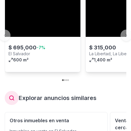
Previous slide
Ne
$
695,000
$
315,000
-
7
%
El Salvador
La Libertad, La Libert
600 m²
1,400 m²
Explorar anuncios similares
Otros inmuebles en venta
Venta 
cerca