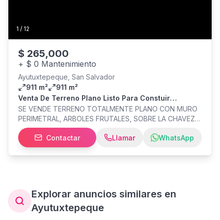
1
/
12
$
265,000
+
$ 0 Mantenimiento
Ayutuxtepeque, San Salvador
911 m²
911 m²
Venta De Terreno Plano Listo Para Constuir
Ayutuxtepeque
SE VENDE TERRENO TOTALMENTE PLANO CON MURO
PERIMETRAL, ARBOLES FRUTALES, SOBRE LA CHAVEZ
GALEANO A POCOS METROS DE LA DESPENSA DE DON
Contactar
Llamar
WhatsApp
JUAN. 1,300V² , 911 M2 28 METROS DE FRENTE Y 32
METROS DE FONDO IDEAL PARA CONSTRUIR : *TOWN
HOUSES * APARTAMENTOS * BODEGAS * CASAS *
PREDIO TRANSPORTE PESADO * TALLERES INVERSION
$265,000 POCO NEGOCIABLE
Explorar anuncios similares en
Ayutuxtepeque