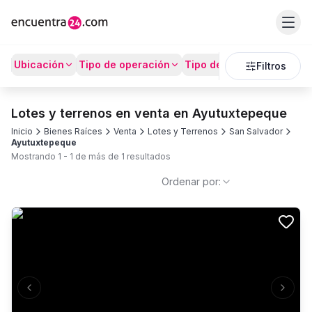
Ubicación
Tipo de operación
Tipo de Propiedad
Prec
Filtros
Lotes y terrenos en venta en Ayutuxtepeque
Inicio
Bienes Raíces
Venta
Lotes y Terrenos
San Salvador
Ayutuxtepeque
Mostrando
1
-
1
de más de
1
resultados
Ordenar por:
Previous slide
Next s