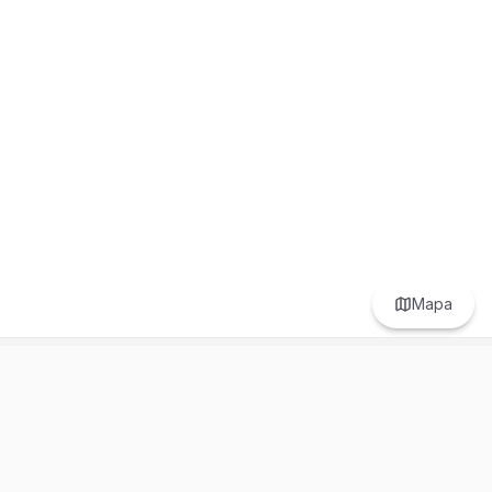
Mapa
Prefer to browse in English? Switch here.
Recursos
Información
Estadísticas de Propiedades
Nosotros
Bluebook
Términos y Servicios