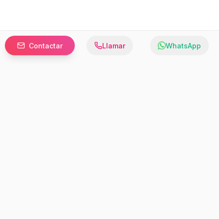
Contactar
Llamar
WhatsApp
Prefer to browse in English? Switch here.
Recursos
Información
Estadísticas de Propiedades
Nosotros
Bluebook
Términos y Servicios
Calculadora de Hipotecas
Políticas de Privacidad
Elige tu país: