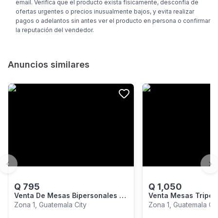
email. Verifica que el producto exista físicamente, desconfía de
ofertas urgentes o precios inusualmente bajos, y evita realizar
pagos o adelantos sin antes ver el producto en persona o confirmar
la reputación del vendedor.
Anuncios similares
Previous slide
Ne
Q
795
Q
1,050
Venta De Mesas Bipersonales -
Venta Mesas Triper
Fabricante Por Mayor
Trapezoidales - Mí
Zona 1, Guatemala City
Zona 1, Guatemala Cit
Guatemala
Venta 4 Juegos