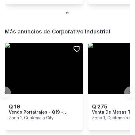
Más anuncios de
Corporativo Industrial
Previous slide
Ne
Q
19
Q
275
Vendo Portatrajes - Q19 -
Venta De Mesas Tri
Fabricante Fundas Mayoristas
Por Mayor - Fabrica
Zona 1, Guatemala City
Zona 1, Guatemala Cit
Guate
Guatemala