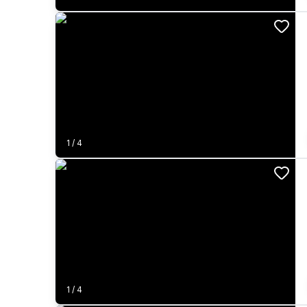
1
/
4
1
/
4