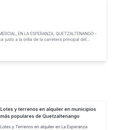
ateriales de construcción • Farmacias etc -
 las zonas con mayor tránsito de Quetzaltenango! -
a la renta Contrato a convenir (adjuntar documentos
HATSAPP AL TELEFONO
OMERCIAL, EN LA ESPERANZA, QUETZALTENANGO -
justo a la orilla de la carretera principal del
drá máxima visibilidad y fácil acceso para tus
lugar conocido como Puente Carlin Propiedad cuenta
s perfecto para: • Comercios al por mayor o menor •
s de construcción • Farmacias etc - ¡Aprovecha esta
mayor tránsito de Quetzaltenango! - REQUISITOS
ontrato a convenir (adjuntar documentos de soporte)
EFONO - Chat directo a WhatsApp
Lotes y terrenos en alquiler en municipios
más populares de Quetzaltenango
Lotes y Terrenos en alquiler en La Esperanza