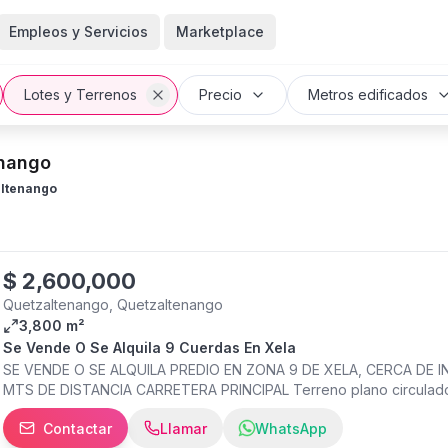
Empleos y Servicios
Marketplace
Lotes y Terrenos
Precio
Metros edificados
enango
ltenango
$
2,600,000
Quetzaltenango, Quetzaltenango
3,800 m²
Se Vende O Se Alquila 9 Cuerdas En Xela
SE VENDE O SE ALQUILA PREDIO EN ZONA 9 DE XELA, CERCA DE I
MTS DE DISTANCIA CARRETERA PRINCIPAL Terreno plano circulado C
Ideal para proyecto de Apartamentos, área deportiva, desarrollo 
Contactar
Llamar
WhatsApp
MAS INFORMACION, LLAMAR O ESCRIBIR EN WHATSAPP AL TELEFONO -