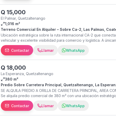
#propiedadesenxela #propiedades #terrenos #terrenosenxela #t
#predioenxela #predioenquetzaltenango #alquiler #renta #terre
#terrenosenventaenquetzaltenango
Q
15,000
El Palmar, Quetzaltenango
1,016 m²
Terreno Comercial En Alquiler – Sobre Ca-2, Las Palmas, Coa
Ubicación estratégica sobre la ruta internacional CA-2 que conect
vehicular y excelente visibilidad para comercio y logística. A úni
Las Palmas. Ubicación exacta: Aldea Las Palmas, Zona 0 Sector P
Contactar
Llamar
WhatsApp
Carretera Centro América CA-2. EXCELENTE OPORTUNIDAD PARA: B
Franquicias y comercios Agroservicios Ferreterías Gasolinera Res
que buscan alta exposición comercial CARACTERÍSTICAS DEL INMUEB
sobre carretera principal - Fondo de 38.90 metros - Topografía pla
Q
18,000
circulación en doble vía - Servicios básicos instalados (agua, dren
La Esperanza, Quetzaltenango
en crecimiento - Papelería y documentación en orden PLUSVALÍA
380 m²
estratégica - Ideal para vehículos pesados y operaciones comercia
Predio Sobre Carretera Principal, Quetzaltenango, La Espera
urbano Valor de renta: Q15,000 mensuales. Valor de venta: 3 Millon
SE ALQUILA PREDIO A ORILLA DE CARRETERA PRINCIPAL, AREA C
privado a WhatsApp:
Se alquila predio comercial de 380 m² con una ubicación estratégica: 
municipio de La Esperanza. Con 18 metros de frente, tu negocio ten
Contactar
Llamar
WhatsApp
clientes. - Doble acceso (sobre carretera y calle publico) En el 
con Luz, Agua y drenaje etc Totalmente comercial. - Este predio 3