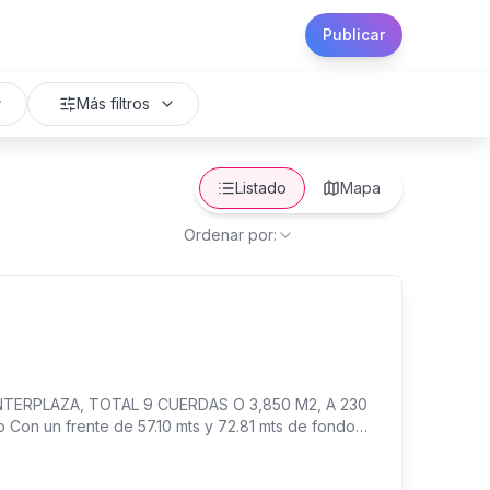
Publicar
Más filtros
Listado
Mapa
Ordenar por:
NTERPLAZA, TOTAL 9 CUERDAS O 3,850 M2, A 230
on un frente de 57.10 mts y 72.81 mts de fondo
de viviendas, etc. Se escuchan propuestas CITAS O
 - - Chat directo a WhatsApp - - - - - #xela