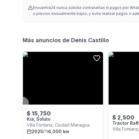
Encuentra24 nunca solicita contraseñas ni pagos por Whats
o precios inusualmente bajos, y evita realizar pagos o adel
Más anuncios de
Denis Castillo
Previous slide
$
15,750
$
2,500
Kia, Soluto
Tractor Ra
Villa Fontana, Ciudad Managua
Villa Fontan
2025
6,000 km