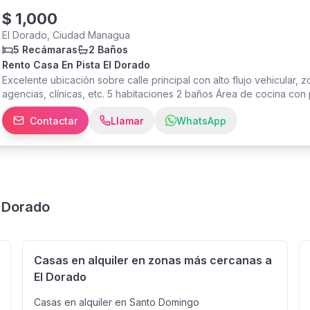
$
1,000
El Dorado, Ciudad Managua
5 Recámaras
2 Baños
Rento Casa En Pista El Dorado
Excelente ubicación sobre calle principal con alto flujo vehicular, zo
agencias, clínicas, etc. 5 habitaciones 2 baños Área de cocina con 
bajo techo Patio interno Porche Garaje para 4 vehículos. Precio m
Contactar
Llamar
WhatsApp
l Dorado
Casas en alquiler en zonas más cercanas a
El Dorado
Casas en alquiler en Santo Domingo