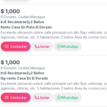
$
1,000
El Dorado, Ciudad Managua
5 Recámaras
2 Baños
Rento Casa En Pista El Dorado
Excelente ubicación sobre calle principal con alto flujo vehicular, zo
agencias, clínicas, etc. 5 habitaciones 2 baños Área de cocina con 
bajo techo Patio interno Porche Garaje para 4 vehículos. Precio m
Contactar
Llamar
WhatsApp
$
1,000
El Dorado, Ciudad Managua
5 Recámaras
2 Baños
Dg-rento Casa En El Dorado
Excelente ubicación sobre calle principal con alto flujo vehicular, zo
agencias, clínicas, etc. 5 habitaciones 2 baños Área de cocina con 
bajo techo Patio interno Porche Garaje para 4 vehículos. Precio m
Contactar
Llamar
WhatsApp