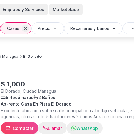
Empleos y Servicios
Marketplace
Casas
Precio
Recámaras y baños
d Managua
El Dorado
$
1,000
El Dorado, Ciudad Managua
5 Recámaras
2 Baños
Ap-rento Casa En Pista El Dorado
Excelente ubicación sobre calle principal con alto flujo vehicular, zo
agencias, clínicas, etc. 5 habitaciones 2 baños Área de cocina con 
bajo techo Patio interno Porche Garaje para 4 vehículos. Precio m
Contactar
Llamar
WhatsApp