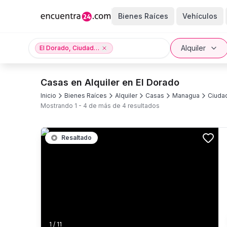
Bienes Raíces
Vehículos
Alquiler
El Dorado, Ciudad Managua, Managua
Casas en Alquiler en El Dorado
Inicio
Bienes Raíces
Alquiler
Casas
Managua
Ciuda
Mostrando
1
-
4
de más de
4
resultados
Resaltado
1
/
11