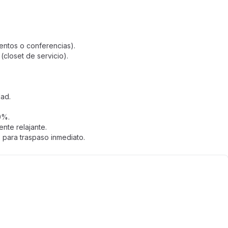
entos o conferencias).
closet de servicio).
dad.
0%.
nte relajante.
 para traspaso inmediato.