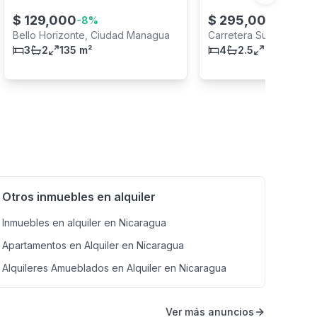
$
129,000
$
295,000
-
8
%
Bello Horizonte, Ciudad Managua
Carretera Sur, Ciudad
3
2
135 m²
4
2.5
228 m²
Otros inmuebles en alquiler
Inmuebles en alquiler en Nicaragua
Apartamentos en Alquiler en Nicaragua
Alquileres Amueblados en Alquiler en Nicaragua
Ver más anuncios