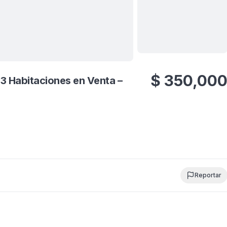
Ver todas
6
fotos
$
350,00
 Habitaciones en Venta –
Reportar