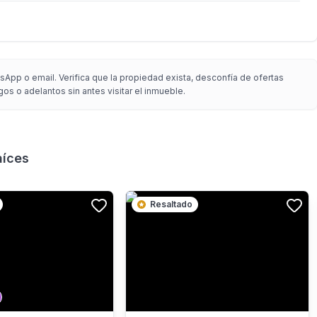
App o email. Verifica que la propiedad exista, desconfía de ofertas
gos o adelantos sin antes visitar el inmueble.
aíces
Resaltado