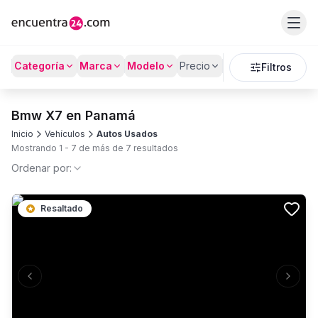
Categoría
Marca
Modelo
Precio
Kilómetros
Filtros
Bmw X7 en Panamá
Inicio
Vehículos
Autos Usados
Mostrando
1
-
7
de más de
7
resultados
Ordenar por:
Resaltado
Previous slide
Next s