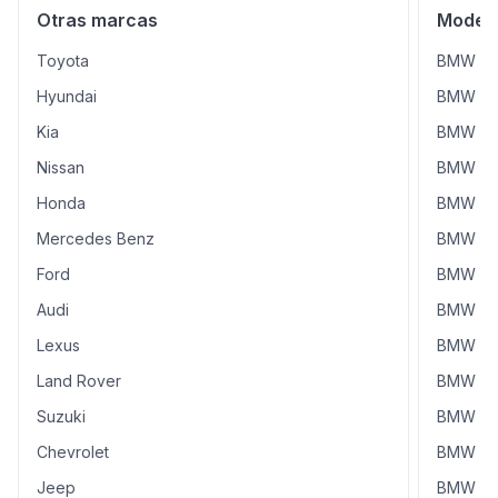
próxima BMW X7 te espera.
Otras marcas
Modelo
Toyota
BMW X
Hyundai
BMW X
Kia
BMW X1
Nissan
BMW X
Honda
BMW X
Mercedes Benz
BMW X1 
Ford
BMW M
Audi
BMW X5
Lexus
BMW X5 
Land Rover
BMW 118
Suzuki
BMW X5
Chevrolet
BMW X
Jeep
BMW 31