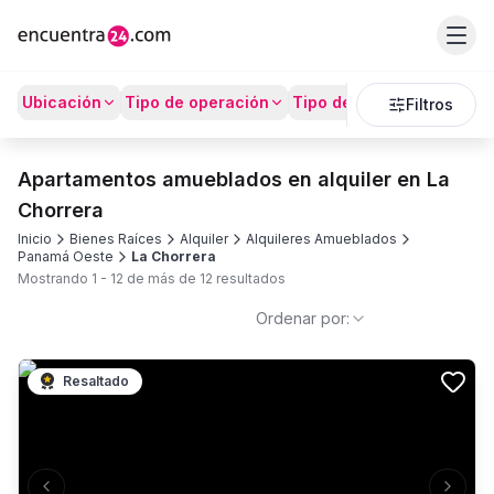
Ubicación
Tipo de operación
Tipo de Propiedad
Prec
Filtros
Apartamentos amueblados en alquiler en La
Chorrera
Inicio
Bienes Raíces
Alquiler
Alquileres Amueblados
Panamá Oeste
La Chorrera
Mostrando
1
-
12
de más de
12
resultados
Ordenar por:
Resaltado