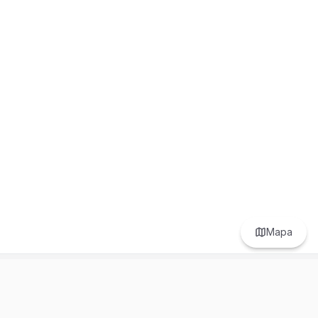
Mapa
Prefer to browse in English? Switch here.
Recursos
Información
Estadísticas de Propiedades
Nosotros