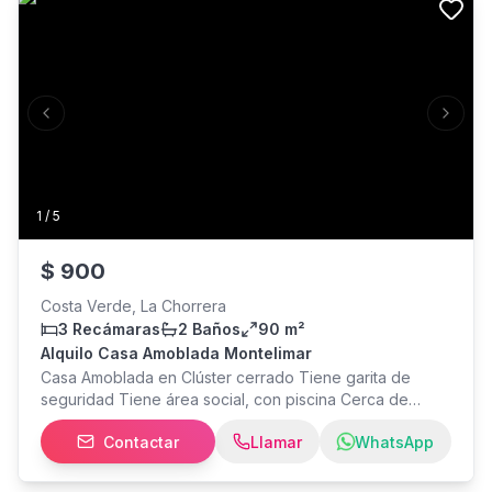
muebles Línea blanca completa Semi Amueblado
Recámaras: 3 Baños: 2 Parking: 1 Pet Friendly
Disponibilidad inmediata incluye mantenimiento, agua y
aseo. Excelente ubicación cerca importantes vías de
acceso, comercios y servicios.
Previous slide
Next s
1
/
5
$
900
Costa Verde, La Chorrera
3 Recámaras
2 Baños
90 m²
Alquilo Casa Amoblada Montelimar
Casa Amoblada en Clúster cerrado Tiene garita de
seguridad Tiene área social, con piscina Cerca de
Costa Verde, centros comerciales, bancos, restaurantes
Contactar
Llamar
WhatsApp