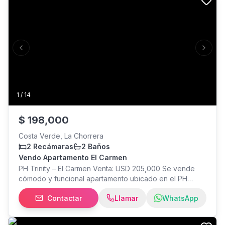
tranquilas que buscan lugar tranquilo para vivir. Solo
whatsapp
Previous slide
Next s
1
/
14
$
198,000
Costa Verde, La Chorrera
2 Recámaras
2 Baños
Vendo Apartamento El Carmen
PH Trinity – El Carmen Venta: USD 205,000 Se vende
cómodo y funcional apartamento ubicado en el PH
Trinity, en El Carmen, una de las zonas más céntricas y
Contactar
Llamar
WhatsApp
cotizadas de la ciudad, con fácil acceso a Vía España,
Transístmica y estaciones del Metro. Rodeado de
supermercados, restaurantes, bancos, farmacias,