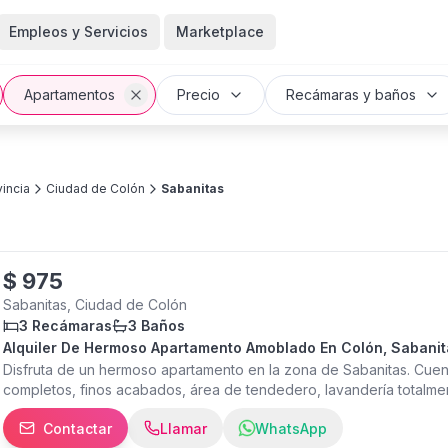
Empleos y Servicios
Marketplace
Apartamentos
Precio
Recámaras y baños
incia
Ciudad de Colón
Sabanitas
$
975
Sabanitas, Ciudad de Colón
3 Recámaras
3 Baños
Alquiler De Hermoso Apartamento Amoblado En Colón, Sabanit
Disfruta de un hermoso apartamento en la zona de Sabanitas. Cuen
completos, finos acabados, área de tendedero, lavandería totalm
área social con piscina, áreas de juegos para niños y zona de bbq
Contactar
Llamar
WhatsApp
mensuales, que incluye mantenimiento del PH, gas comunal, acceso 