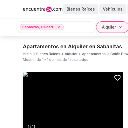
Bienes Raíces
Vehículos
Alquiler
Sabanitas, Ciudad de Colón, Colón Provincia
Apartamentos en Alquiler en Sabanitas
Inicio
Bienes Raíces
Alquiler
Apartamentos
Colón Prov
Mostrando
1
-
1
de más de
1
resultados
1
/
11