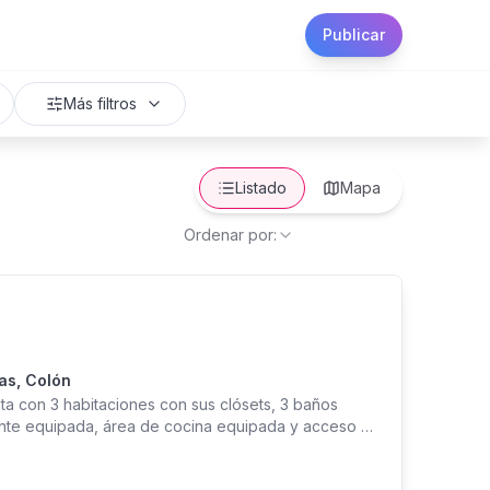
Publicar
Más filtros
Listado
Mapa
Ordenar por:
as, Colón
ta con 3 habitaciones con sus clósets, 3 baños
ente equipada, área de cocina equipada y acceso a
. Las mascotas con bienvenidas. En alquiler por 975$
a áreas sociales, agua e internet.