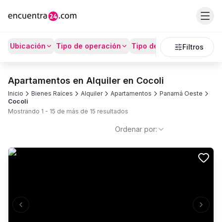
Ubicación
Tipo de operación
Tipo de Propiedad
Prec
Filtros
Apartamentos en Alquiler en Cocoli
Inicio
Bienes Raíces
Alquiler
Apartamentos
Panamá Oeste
Cocoli
Mostrando
1
-
15
de más de
15
resultados
Ordenar por:
Previous slide
Next s