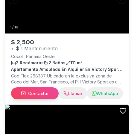
Previous slide
Next s
1
/
19
$
2,500
+
$ 1 Mantenimiento
Cocoli, Panamá Oeste
2 Recámaras
2 Baños
111 m²
Apartamento Amoblado En Alquiler En Victory Spor
Cig268387
Cod Flex 268387 Ubicado en la exclusiva zona de
Coco del Mar, San Francisco, el PH Victory Sport es uno
de los edificios más codiciados de la Ciudad de Panamá
Contactar
Llamar
WhatsApp
por su enfoque en un estilo de vida activo y moderno.
Este apartamento de 111 m2 destaca por su diseño
contemporáneo y una distribución inteligente que
maximiza la luz natural a través de sus ventanales de
piso a techo. 2 habitaciones amplias (la principal con
walk-in closet), 2 baños modernos con acabados
premium, 1 estacionamiento, CBE, Balcón con vistas