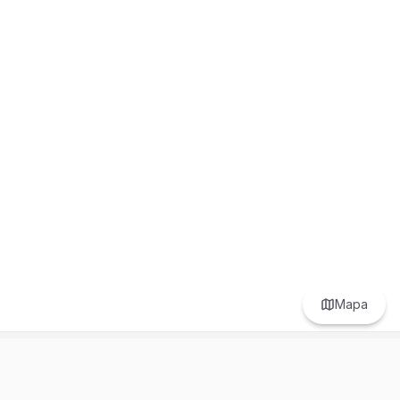
Mapa
Prefer to browse in English? Switch here.
Recursos
Información