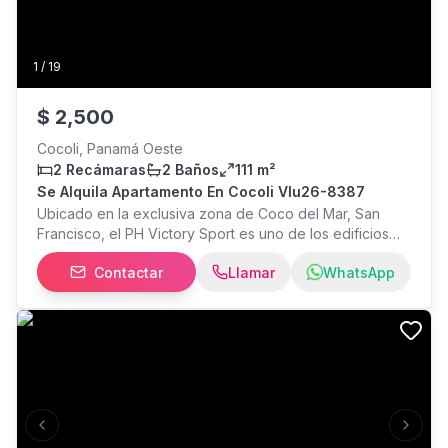
1
/
19
$
2,500
Cocoli, Panamá Oeste
2 Recámaras
2 Baños
111 m²
Se Alquila Apartamento En Cocoli Vlu26-8387
Ubicado en la exclusiva zona de Coco del Mar, San
Francisco, el PH Victory Sport es uno de los edificios
más codiciados de la Ciudad de Panamá por su
Contactar
Llamar
WhatsApp
enfoque en un estilo de vida activo y moderno. Este
apartamento de 111 m2 destaca por su diseño
contemporáneo y una distribución inteligente que
maximiza la luz natural a través de sus ventanales de
piso a techo. More...
Previous slide
Next s