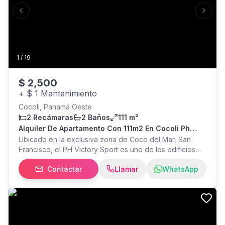
Previous slide
Next s
1
/
19
$
2,500
+
$ 1 Mantenimiento
Cocoli, Panamá Oeste
2 Recámaras
2 Baños
111 m²
Alquiler De Apartamento Con 111m2 En Cocoli Ph
Victory Sport 26-8387sr
Ubicado en la exclusiva zona de Coco del Mar, San
Francisco, el PH Victory Sport es uno de los edificios
más codiciados de la Ciudad de Panamá por su
Contactar
Llamar
WhatsApp
enfoque en un estilo de vida activo y moderno. Este
apartamento de 111 m2 destaca por su diseño
contemporáneo y una distribución inteligente que
maximiza la luz natural a través de sus ventanales de
piso a techo. 2 habitaciones amplias (la principal con
walk-in closet), 2 baños modernos con acabados