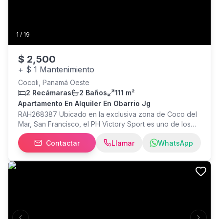
1
/
19
$
2,500
+
$ 1 Mantenimiento
Cocoli, Panamá Oeste
2 Recámaras
2 Baños
111 m²
Apartamento En Alquiler En Obarrio Jg
RAH268387 Ubicado en la exclusiva zona de Coco del
Mar, San Francisco, el PH Victory Sport es uno de los
edificios más codiciados de la Ciudad de Panamá por
Contactar
Llamar
WhatsApp
su enfoque en un estilo de vida activo y moderno. Este
apartamento de 111 m2 destaca por su diseño
contemporáneo y una distribución inteligente que
maximiza la luz natural a través de sus ventanales de
piso a techo.