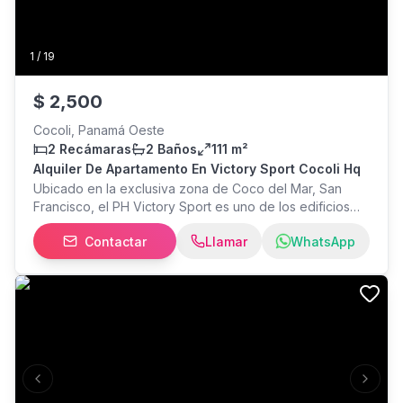
1
/
19
$
2,500
Cocoli, Panamá Oeste
2 Recámaras
2 Baños
111 m²
Alquiler De Apartamento En Victory Sport Cocoli Hq
Ubicado en la exclusiva zona de Coco del Mar, San
Francisco, el PH Victory Sport es uno de los edificios
más codiciados de la Ciudad de Panamá por su
Contactar
Llamar
WhatsApp
enfoque en un estilo de vida activo y moderno. Este
apartamento de 111 m2 destaca por su diseño
contemporáneo y una distribución inteligente que
maximiza la luz natural a través de sus ventanales de
piso a techo. More... MLS #26-8387
Previous slide
Next s