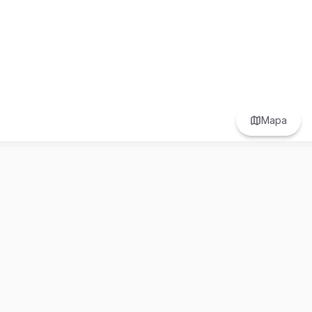
Mapa
Prefer to browse in English? Switch here.
Recursos
Información
Estadísticas de Propiedades
Nosotros
Bluebook
Términos y Servicios
Calculadora de Hipotecas
Políticas de Privacidad
Elige tu país: