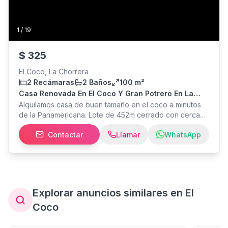
1
/
19
$
325
El Coco, La Chorrera
2 Recámaras
2 Baños
100 m²
Casa Renovada En El Coco Y Gran Potrero En La
Correra
Alquilamos casa de buen tamaño en el coco a minutos
de la Panamericana. Lote de 452m cerrado con cerca
de ciclón. Area tranquila. Llame para una cita. Contrato
Contactar
Llamar
WhatsApp
de 6-12 meses. Primer mes, deposito y talón de trabajo.
• 2 Recamaras con roperos de buen tamaño • 2 baños
renovados • Terraza y lavandería bajo techo • cielo
raso de PVC (nuevo) • techo nuevo • ventanas
franceses • abanicó de techo en sala • estacionamiento
1-2 • Tanque de agua 320G • Gran patio con árboles de
Explorar anuncios similares en El
papaya y guanábana
Coco