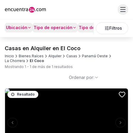
Ubicación
Tipo de operación
Tipo de Propiedad
Prec
Filtros
Casas en Alquiler en El Coco
Inicio
Bienes Raíces
Alquiler
Casas
Panamá Oeste
La Chorrera
El Coco
Mostrando
1
-
1
de más de
1
resultados
Ordenar por:
Resaltado
Previous slide
Next s