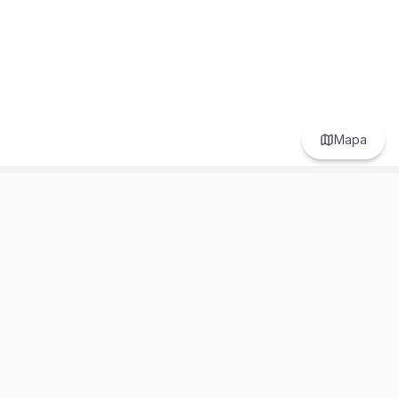
Mapa
Prefer to browse in English? Switch here.
Recursos
Información
Estadísticas de Propiedades
Nosotros
Bluebook
Términos y Servicios
Calculadora de Hipotecas
Políticas de Privacidad
Elige tu país: