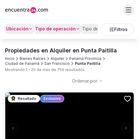
Ubicación
Tipo de operación
Tipo de Propiedad
Prec
Filtros
Propiedades en Alquiler en Punta Paitilla
Inicio
Bienes Raíces
Alquiler
Panamá Provincia
Ciudad de Panamá
San Francisco
Punta Paitilla
Mostrando
1
-
20
de más de
759
resultados
Ordenar por:
Resaltado
Exclusivo
Previous slide
Next s