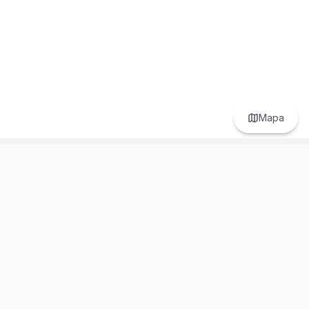
Mapa
Prefer to browse in English? Switch here.
Recursos
Información
Estadísticas de Propiedades
Nosotros
Bluebook
Términos y Servicios
Calculadora de Hipotecas
Políticas de Privacidad
Elige tu país: