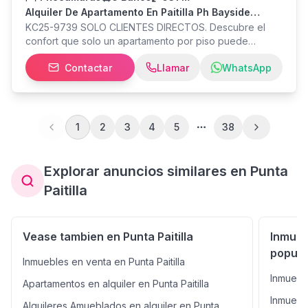
Alquiler De Apartamento En Paitilla Ph Bayside
Tower Kc
KC25-9739 SOLO CLIENTES DIRECTOS. Descubre el
confort que solo un apartamento por piso puede
ofrecerte. Esta exclusiva propiedad de 531 m² se
Contactar
Llamar
WhatsApp
encuentra ubicada en el corazón de Punta Paitilla, una
de las zonas más prestigiosas de la ciudad. El
apartamento está completamente amoblado, con
espacios generosos y funcionales en cada rincón. Goza
de de excelente iluminación natural, ventilación cruzada
1
2
3
4
5
38
y una bella vista al mar
Explorar anuncios similares en Punta
Paitilla
Vease tambien en Punta Paitilla
Inmueb
popula
Inmuebles en venta en Punta Paitilla
Inmueble
Apartamentos en alquiler en Punta Paitilla
Inmuebl
Alquileres Amueblados en alquiler en Punta