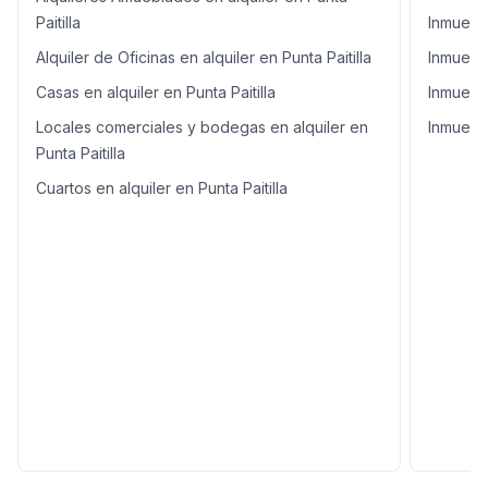
Paitilla
Inmueble
Alquiler de Oficinas en alquiler en Punta Paitilla
Inmueble
Casas en alquiler en Punta Paitilla
Inmueble
Locales comerciales y bodegas en alquiler en
Inmueble
Punta Paitilla
Cuartos en alquiler en Punta Paitilla