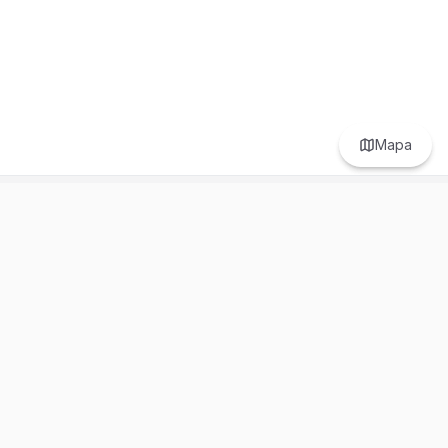
Mapa
Prefer to browse in English? Switch here.
Recursos
Información
Estadísticas de Propiedades
Nosotros
Bluebook
Términos y Servicios
Calculadora de Hipotecas
Políticas de Privacidad
Elige tu país: