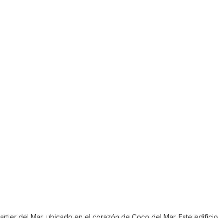
tier del Mar, ubicado en el corazón de Coco del Mar. Este edificio