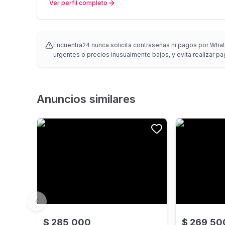
Ver perfil completo
Encuentra24 nunca solicita contraseñas ni pagos por Whats
urgentes o precios inusualmente bajos, y evita realizar pa
Anuncios similares
Previous slide
$
285,000
$
269,50