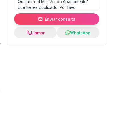
Enviar consulta
Llamar
WhatsApp
8
%
:
s