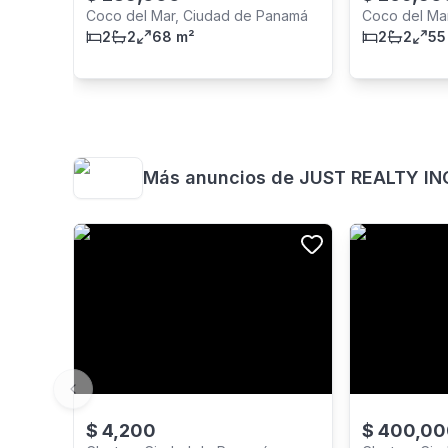
Coco del Mar, Ciudad de Panamá
Coco del Ma
2
2
68 m²
2
2
55
Más anuncios de
JUST REALTY IN
Previous slide
$
4,200
$
400,00