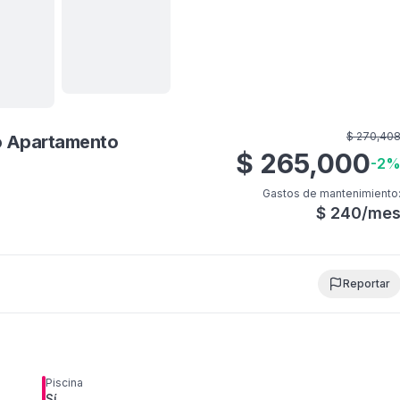
Ver todas
20
fotos
$
270,40
do Apartamento
$
265,000
-
2
Gastos de mantenimiento
$
240
/me
Reportar
Piscina
Sí