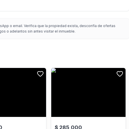
App o email. Verifica que la propiedad exista, desconfía de ofertas
gos o adelantos sin antes visitar el inmueble.
0
$
285,000