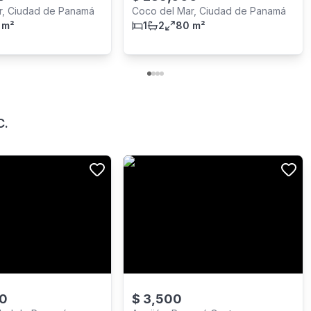
r, Ciudad de Panamá
Coco del Mar, Ciudad de Panamá
 m²
1
2
80 m²
C.
0
$
3,500