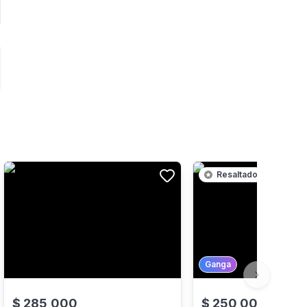
Resaltado
Ganga
Next slide
$
285,000
$
250,000
-
29
%