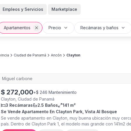
Empleos y Servicios
Marketplace
Apartamentos
Precio
Recámaras y baños
incia
Ciudad de Panamá
Ancón
Clayton
Miguel carbone
$
272,000
+
$ 246 Mantenimiento
Clayton, Ciudad de Panamá
3 Recámaras
2.5 Baños
141 m²
Se Vende Apartamento En Clayton Park, Vista Al Bosque
Se vende apartamento en Clayton, muy buena ubicación muy cerca 
país. Dentro de Clayton Park 1, el modelo mas grande con 141m2 de
apartamento esta en excelentes condiciones, amoblado, con una e