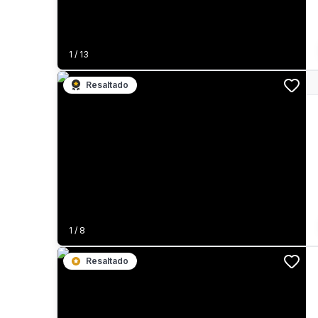
1
/
13
Resaltado
1
/
8
Resaltado