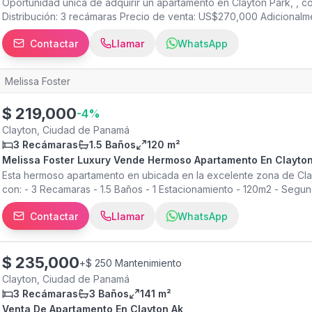
Oportunidad única de adquirir un apartamento en Clayton Park, , co
Distribución: 3 recámaras Precio de venta: US$270,000 Adicional
impuestos vigente por 6 años más Más información contactanos
Contactar
Llamar
WhatsApp
Melissa Foster
$
219,000
-
4
%
Clayton, Ciudad de Panamá
3 Recámaras
1.5 Baños
120 m²
Melissa Foster Luxury Vende Hermoso Apartamento En Clayton
Esta hermoso apartamento en ubicada en la excelente zona de Cl
con: - 3 Recamaras - 1.5 Baños - 1 Estacionamiento - 120m2 - Segu
Contactar
Llamar
WhatsApp
$
235,000
+
$ 250 Mantenimiento
Clayton, Ciudad de Panamá
3 Recámaras
3 Baños
141 m²
Venta De Apartamento En Clayton Ak