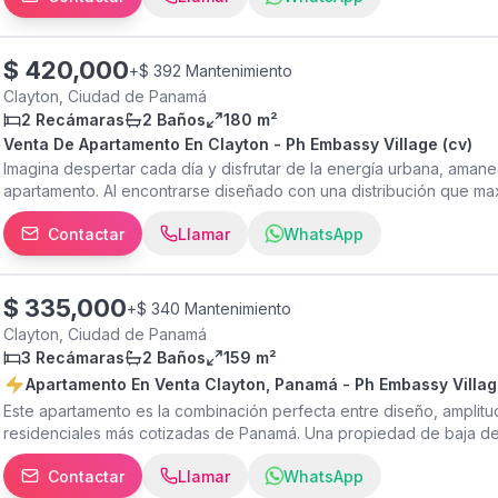
$
420,000
+
$ 392 Mantenimiento
Clayton, Ciudad de Panamá
2 Recámaras
2 Baños
180 m²
Venta De Apartamento En Clayton - Ph Embassy Village (cv)
Imagina despertar cada día y disfrutar de la energía urbana, aman
apartamento. Al encontrarse diseñado con una distribución que ma
ofrece todo el espacio, la comodidad y la tranquilidad que necesita
Contactar
Llamar
WhatsApp
en el conjunto privado de Embassy Village en la privilegiada zona
estratégicas y codiciadas. Aquí estarás a tan solo unos pasos de c
jardines, conectándote con lo mejor de la vida urbana sin perder la
Espacio ideal: 179.53 m² de construcción con materiales de alta cal
$
335,000
+
$ 340 Mantenimiento
descanso privado de cada miembro de la familia (habitación princi
Clayton, Ciudad de Panamá
excelentes acabados y comodidades. • Den. • Cuarto y Baño de Ser
3 Recámaras
2 Baños
159 m²
espacio funcional perfecto para tus preparaciones diarias. • Clós
Apartamento En Venta Clayton, Panamá - Ph Embassy Villag
domiciliario para un mayor ahorro energético. • Sistema de aire a
Este apartamento es la combinación perfecta entre diseño, amplitu
agradable durante todo el año. • 2 puestos de estacionamiento (pl
residenciales más cotizadas de Panamá. Una propiedad de baja dens
del edificio (Área Social y Seguridad): • Hermosa piscina para disfru
silencio y la seguridad 24/7. Características Destacadas de la Pro
área social equipada con zona de barbacoa (BBQ), ideal para tus 
Contactar
Llamar
WhatsApp
construcción total, diseñados para aprovechar al máximo la luz natu
mantenerte en forma sin salir de casa. • Zona infantil especialmen