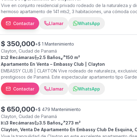
Vive en conjunto residencial privado rodeado de la naturaleza y dis
hermoso apartamento de 141 mts2, 3 habitaciones, una cómoda coci
donde compartir con tu familia, Aire acondicionado splits en las h
Contactar
Llamar
WhatsApp
cuarto y baño de empleados, area de Lavandería. Puestos estaciona
eléctrica TOTAL. Balcón con vista a área Verde. Clayton Park I Av
3 Total Baños: 3 Mts2: 141.06 Parking: 2 Cubierto CP27-600
$
350,000
+
$ 1 Mantenimiento
Clayton, Ciudad de Panamá
2 Recámaras
2.5 Baños
150 m²
Apartamento En Venta – Embassy Club | Clayton
EMBASSY CLUB | CLAYTON Vive rodeado de naturaleza, exclusividad
prestigiosos de Panamá. Este espectacular apartamento tipo Garden
la comodidad de vivir con acceso directo a áreas verdes. Caracter
Contactar
Llamar
WhatsApp
2.5 baños Moderna cocina abierta integrada al área social Sala y 
estacionamientos Depósito Embassy Club ofrece un estilo de vida
nivel: Casa Club de lujo Piscinas para adultos y niños Gimnasio 
rodeados de naturaleza Áreas de juegos infantiles Ambientes ideale
$
650,000
+
$ 479 Mantenimiento
oportunidad para quienes buscan comodidad, privacidad y una ubic
Clayton, Ciudad de Panamá
Albrook, colegios internacionales y el Corredor Norte. ¡Agenda tu 
3 Recámaras
3.5 Baños
273 m²
Clayton, Venta De Apartamento En Embassy Club De Esquina, 
Vive la tranquilidad de Clayton en este excelente apartamento dise