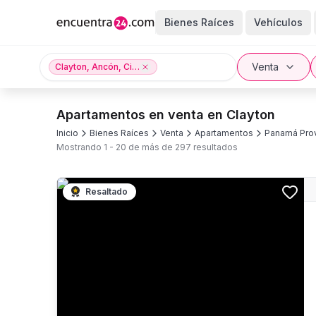
Bienes Raíces
Vehículos
Venta
Clayton, Ancón, Ciudad de Panamá, Panamá Provincia
Apartamentos en venta en Clayton
Inicio
Bienes Raíces
Venta
Apartamentos
Panamá Prov
Mostrando
1
-
20
de más de
297
resultados
Resaltado