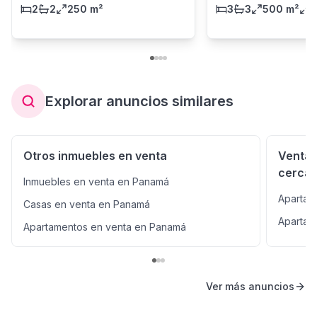
2
2
250 m²
3
3
500 m²
1
Explorar anuncios similares
Otros inmuebles en venta
Venta 
cerca
Inmuebles en venta en Panamá
Apartam
Casas en venta en Panamá
Apartam
Apartamentos en venta en Panamá
Ver más anuncios