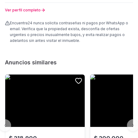
Ver perfil completo
Encuentra24 nunca solicita contraseñas ni pagos por WhatsApp o
email. Verifica que la propiedad exista, desconfía de ofertas
urgentes o precios inusualmente bajos, y evita realizar pagos o
adelantos sin antes visitar el inmueble.
Anuncios similares
Previous slide
Ne