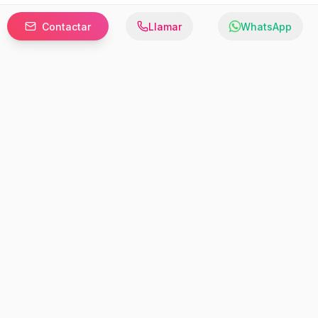
Contactar
Llamar
WhatsApp
Prefer to browse in English? Switch here.
Recursos
Información
Estadísticas de Propiedades
Nosotros
Bluebook
Términos y Servicios
Calculadora de Hipotecas
Políticas de Privacidad
Elige tu país: