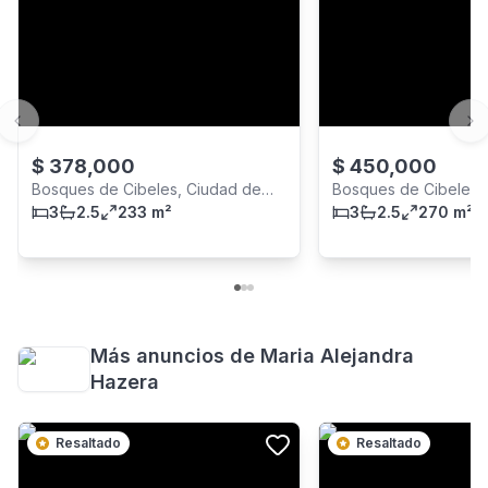
Previous slide
Ne
$
378,000
$
450,000
Bosques de Cibeles, Ciudad de
Bosques de Cibeles,
Panamá
3
2.5
233 m²
Panamá
3
2.5
270 m²
Más anuncios de
Maria Alejandra
Hazera
Resaltado
Resaltado