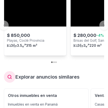
Previous slide
Ne
$
850,000
$
280,000
-
4
%
Playas, Coclé Provincia
Brisas del Golf, San M
3
3.5
315 m²
3
3
220 m²
Explorar anuncios similares
Otros inmuebles en venta
Venta 
Inmuebles en venta en Panamá
Casas e