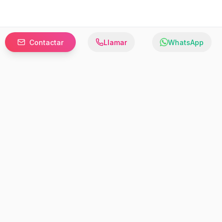
Contactar
Llamar
WhatsApp
Prefer to browse in English? Switch here.
Recursos
Información
Estadísticas de Propiedades
Nosotros
Bluebook
Términos y Servicios
Calculadora de Hipotecas
Políticas de Privacidad
Elige tu país: