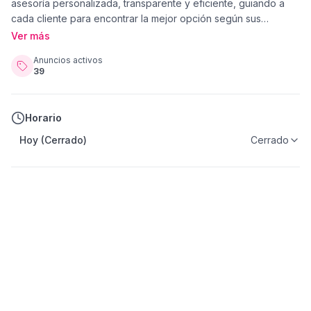
asesoría personalizada, transparente y eficiente, guiando a
cada cliente para encontrar la mejor opción según sus
necesidades, estilo de vida o metas de inversión.
Ver más
Especializada en propiedades residenciales, comerciales y de
Anuncios activos
inversión, ofrezco acompañamiento profesional durante todo
39
el proceso para garantizar una experiencia segura y exitosa.
Tu próximo hogar o inversión en Panamá está a solo una
conversación de distancia.
Horario
Hoy (Cerrado)
Cerrado