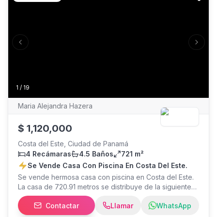
Previous slide
Next s
1
/
19
Maria Alejandra Hazera
$
1,120,000
Costa del Este, Ciudad de Panamá
4 Recámaras
4.5 Baños
721 m²
Se Vende Casa Con Piscina En Costa Del Este.
Se vende hermosa casa con piscina en Costa del Este.
La casa de 720.91 metros se distribuye de la siguiente
manera: cuatro (4) recámaras, cuatro (4) baños, sala -
Contactar
Llamar
WhatsApp
comedor, moderna cocina, terraza, cuarto y baño de
servicio, lavandería, amplio den cerrado y amplios