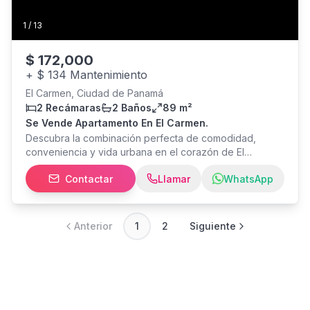
1
/
13
$
172,000
+
$ 134 Mantenimiento
El Carmen, Ciudad de Panamá
2 Recámaras
2 Baños
89 m²
Se Vende Apartamento En El Carmen.
Descubra la combinación perfecta de comodidad,
conveniencia y vida urbana en el corazón de El
Carmen, uno de los barrios residenciales más cotizados
Contactar
Llamar
WhatsApp
de la Ciudad de Panamá. Este hermoso apartamento de
89 m² ofrece una distribución funcional y cómoda, con
2 amplias recámaras, 2 baños completos, una luminosa
sala-comedor, cocina y área de lavandería
Anterior
1
2
Siguiente
independiente. Además, la propiedad incluye 1
estacionamiento y 1 depósito privado, brindando mayor
practicidad y espacio de almacenamiento. Ubicado en
una zona segura, céntrica y de fácil acceso, el
apartamento se encuentra cerca de importantes vías de
comunicación, centros comerciales, supermercados,