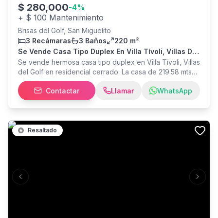
$
280,000
-
4
%
frente al mar donde cada detalle invita a disfrutar.
+
$ 100 Mantenimiento
Brisas del Golf, San Miguelito
3 Recámaras
3 Baños
220 m²
Se Vende Casa Tipo Duplex En Villa Tívoli, Villas Del
Golf, Precio Por Debajo Del Avaluo.
Se vende hermosa casa tipo duplex en Villa Tívoli, Villas
del Golf en residencial cerrado. La casa de 219.58 mts
se distribuye de la siguiente manera: tres (3) recamaras,
Contactar
Llamar
WhatsApp
tres (3) baños, sala - comedor, cocina, lavandería y una
hermosa terraza con jardín. El residencial cuenta con
una completa área social: piscina, salón de eventos con
aire, sala abierta, BBQ, gimnasio, cancha de tenis y dos
(2) parques. PRECIO POR DEBAJO DEL AVALUO.
Resaltado
Previous slide
Next s