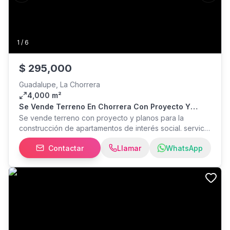
1
/
6
$
295,000
Guadalupe, La Chorrera
4,000 m²
Se Vende Terreno En Chorrera Con Proyecto Y
Planos
Se vende terreno con proyecto y planos para la
construcción de apartamentos de interés social. servicio
de agua y electricidad se encuentran frente al terreno
Contactar
Llamar
WhatsApp
Esta oportunidad de inversión de proyecto villa carlota
cuenta con 4,000 m2 2,800 m2 área construible
asignación de uso de suelo RBS 4 número de torres
PRECIO: $295,000