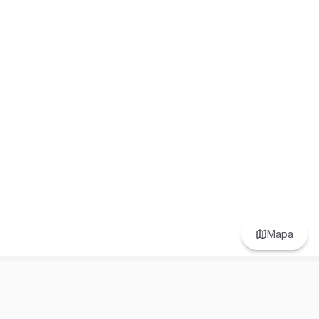
Mapa
Prefer to browse in English? Switch here.
Recursos
Información