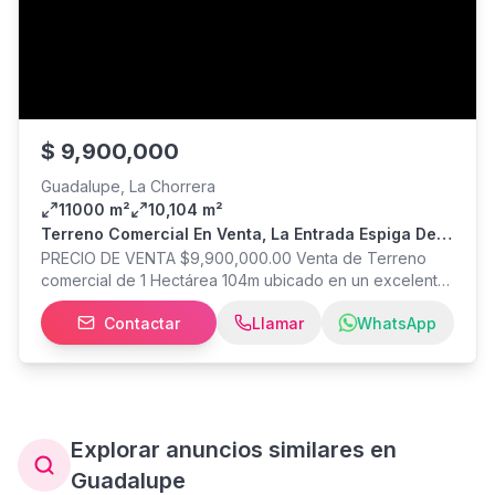
$
9,900,000
Guadalupe, La Chorrera
11000 m²
10,104 m²
Terreno Comercial En Venta, La Entrada Espiga De
Chorrera.
PRECIO DE VENTA $9,900,000.00 Venta de Terreno
comercial de 1 Hectárea 104m ubicado en un excelente
ubicación en Panamá Oeste, Chorrera. Localidad cuenta
Contactar
Llamar
WhatsApp
con más de 500,000 habitantes. Ideal para desarrollo
de Plaza comerciales, gasolineras o ideal para una
franquicia de restaurantes con opción de auto-rápido.
*Entrada La Espiga de Chorrera. para mayor información
contáctanos al tel: Fortune International Group Licencia
de CBR Pj 1451
Explorar anuncios similares en
Guadalupe