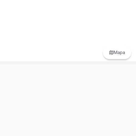
Mapa
Prefer to browse in English? Switch here.
Recursos
Información
Estadísticas de Propiedades
Nosotros
Bluebook
Términos y Servicios
Calculadora de Hipotecas
Políticas de Privacidad
Elige tu país: