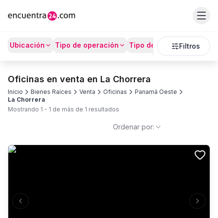
Ubicación
Tipo de operación
Tipo de Propiedad
Prec
Filtros
Oficinas en venta en La Chorrera
Inicio
Bienes Raíces
Venta
Oficinas
Panamá Oeste
La Chorrera
Mostrando
1
-
1
de más de
1
resultados
Ordenar por:
Previous slide
Next s