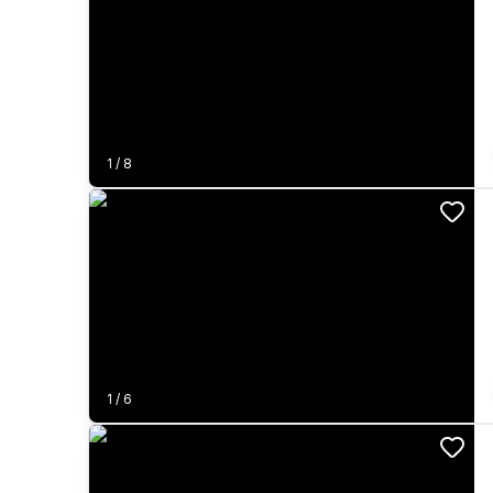
1
/
8
1
/
6