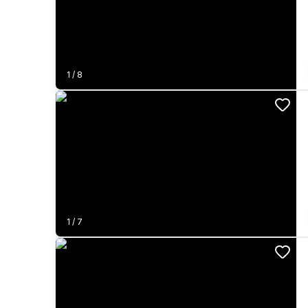
1
/
8
1
/
7