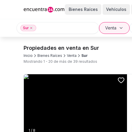
Bienes Raíces
Vehículos
Venta
Sur
Propiedades en venta en Sur
Inicio
Bienes Raíces
Venta
Sur
Mostrando
1
-
20
de más de
39
resultados
1
/
8