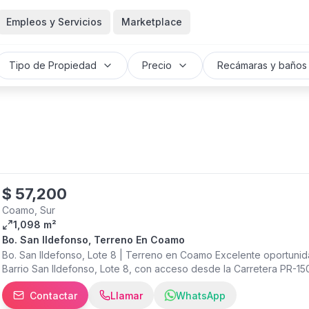
Empleos y Servicios
Marketplace
Tipo de Propiedad
Precio
Recámaras y baños
$
57,200
Coamo, Sur
1,098 m²
Bo. San Ildefonso, Terreno En Coamo
Bo. San Ildefonso, Lote 8 | Terreno en Coamo Excelente oportunida
Barrio San Ildefonso, Lote 8, con acceso desde la Carretera PR-15
cuenta con una cabida de 1,098.37 metros cuadrados y clasificaci
Contactar
Llamar
WhatsApp
potencial para el desarrollo de una residencia principal o una prop