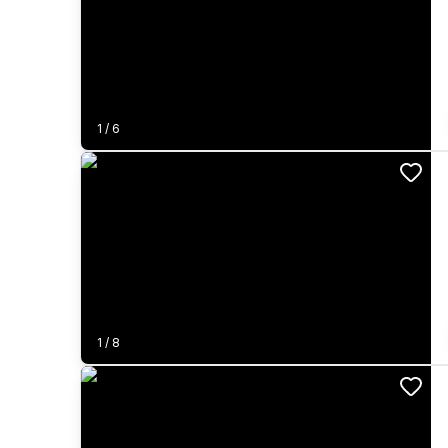
1
/
6
1
/
8