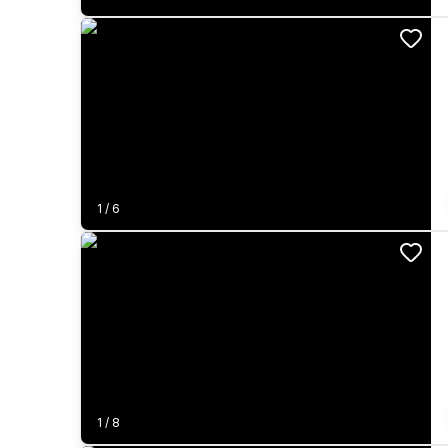
1
/
6
1
/
8