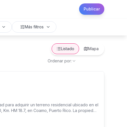
Publicar
Más filtros
Listado
Mapa
Ordenar por:
d para adquirir un terreno residencial ubicado en el
0, Km. HM 18.7, en Coamo, Puerto Rico. La propiedad
ón de Suelo Urbano (SU), ofreciendo un excelente
iedad de inversión. El terreno es