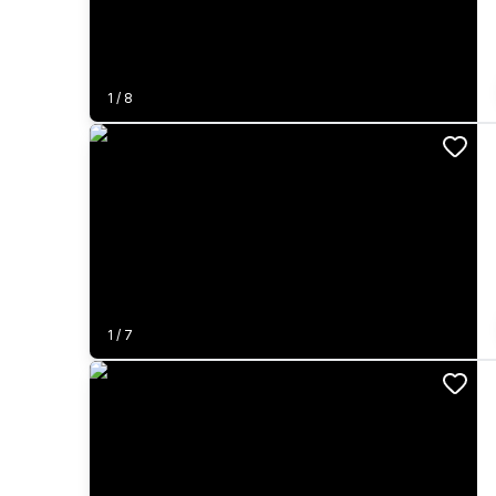
1
/
8
1
/
7