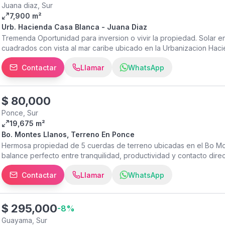
Juana diaz, Sur
7,900 m²
Urb. Hacienda Casa Blanca - Juana Diaz
Tremenda Oportunidad para inversion o vivir la propiedad. Solar en
cuadrados con vista al mar caribe ubicado en la Urbanizacion Hac
00795. Con acesso controlado y Camara 24/7. Cerca de Restaurante
Contactar
Llamar
WhatsApp
Mercedita y la Universidad Inter Americana de Ponce. Aproveche l
$
80,000
Ponce, Sur
19,675 m²
Bo. Montes Llanos, Terreno En Ponce
Hermosa propiedad de 5 cuerdas de terreno ubicadas en el Bo Mo
balance perfecto entre tranquilidad, productividad y contacto direct
y rodeada de naturaleza. La propiedad cuenta con cuerpos de agua
Contactar
Llamar
WhatsApp
para quienes buscan invertir con propósito y convertir su visión agr
$
295,000
-
8
%
Guayama, Sur