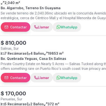
2,040 m²
Bo. Algarrobo, Terreno En Guayama
Se vende terreno de 2,040.36mc ubicado en la concurrida Avenid
estratégica, cerca de Céntrico Mall y el Hospital Menonita de Gua
inversión en una de las zonas de mayor crecimiento en el área, ide
Contactar
Llamar
WhatsApp
venta incluye los planos para la construcción de 8 apartamentos c
oportunidad de invertir. Comunícate para mayor información.
$
810,000
Salinas, Sur
7 Recámaras
4 Baños
19853 m²
Bo. Quebrada Yeguas, Casa En Salinas
Private Country Estate on Nearly 5 Acres — Salinas Tucked along the
offers something rare on Puerto Rico's south coast: true privacy and
You're just 5 minutes from the toll road, 10 minutes from the shore,
Contactar
Llamar
WhatsApp
drive away. A peaceful front porch with mountain views welcomes y
sq ft of living space finished in marble tile throughout both levels
a central dinette, flowing into spacious living and dining rooms idea
also includes a private office, a den/entertainment room, a bedroom 
$
170,000
covered terrace off the kitchen just steps from the pool. Up the cen
Penuelas, Sur
second living area with access to an outdoor balcony. The princip
5 Recámaras
2 Baños
372 m²