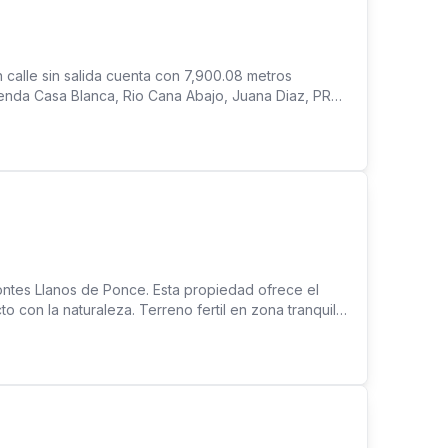
 calle sin salida cuenta con 7,900.08 metros
ienda Casa Blanca, Rio Cana Abajo, Juana Diaz, PR
s, CDTs, Hospitales, y a 12 minutos del Aeropuerto
a oportunidad.
ntes Llanos de Ponce. Esta propiedad ofrece el
o con la naturaleza. Terreno fertil en zona tranquila
 ideal para proyecto agrícola. Un espacio perfecto
ícola en realidad.