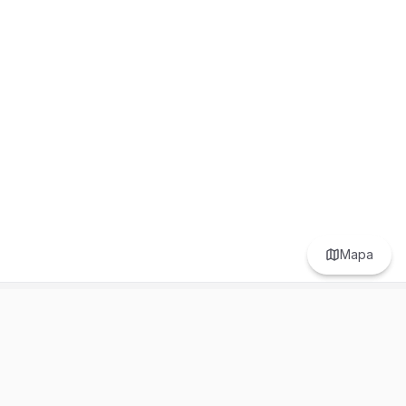
Mapa
Prefer to browse in English? Switch here.
Recursos
Información
Estadísticas de Propiedades
Nosotros
Bluebook
Términos y Servicios