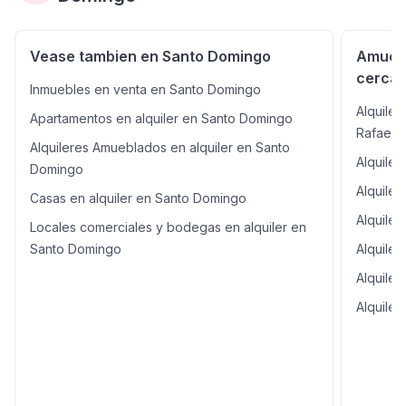
natural durante todo el día. Se alquila completamente
amueblada y equipada o sin muebles, según su
necesidad. ¿Por qué elegir esta propiedad? Diseño
Vease tambien en Santo Domingo
Amuebl
moderno con excelentes acabados. Espacios amplios y
cercan
confortables para toda la familia. Ubicación privilegiada
Inmuebles en venta en Santo Domingo
en Barrio Socorro, Santo Domingo de Heredia, cerca de
Alquile
Apartamentos en alquiler en Santo Domingo
comercios, centros educativos y servicios. Ideal para
Rafael
quienes buscan privacidad, comodidad y calidad de
Alquileres Amueblados en alquiler en Santo
vida.
Alquile
Domingo
Alquile
Casas en alquiler en Santo Domingo
Alquiler
Locales comerciales y bodegas en alquiler en
Santo Domingo
Alquile
Alquiler
Alquile