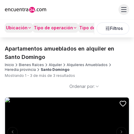
Ubicación
Tipo de operación
Tipo de Propiedad
Prec
Filtros
Apartamentos amueblados en alquiler en
Santo Domingo
Inicio
Bienes Raíces
Alquiler
Alquileres Amueblados
Heredia provincia
Santo Domingo
Mostrando
1
-
3
de más de
3
resultados
Ordenar por: