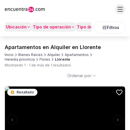
Ubicación
Tipo de operación
Tipo de Propiedad
Prec
Filtros
Apartamentos en Alquiler en Llorente
Inicio
Bienes Raíces
Alquiler
Apartamentos
Heredia provincia
Flores
Llorente
Mostrando
1
-
1
de más de
1
resultados
Ordenar por:
Resaltado
Previous slide
Next s