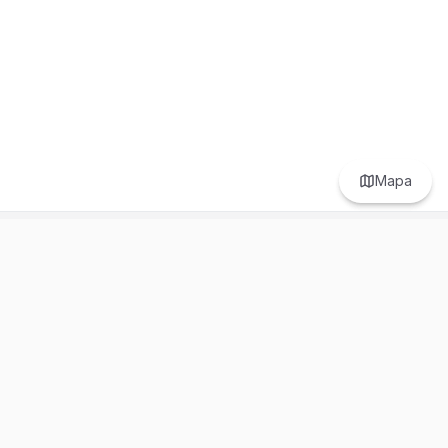
Mapa
Prefer to browse in English? Switch here.
Recursos
Información
Estadísticas de Propiedades
Nosotros
Bluebook
Términos y Servicios
Calculadora de Hipotecas
Políticas de Privacidad
Elige tu país: