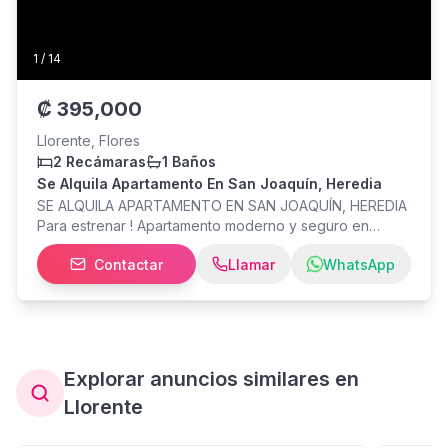
1
/
14
₡
395,000
Llorente, Flores
2 Recámaras
1 Baños
Se Alquila Apartamento En San Joaquín, Heredia
SE ALQUILA APARTAMENTO EN SAN JOAQUÍN, HEREDIA
Para estrenar ! Apartamento moderno y seguro en
excelente ubicación. Alquiler 385.000 col mensuales. No
Contactar
Llamar
WhatsApp
incluye servicios. Es sin amueblar. * 2 habitaciones con
clóset * 1 baño * Cuarto de pilas * 1 parqueo bajo techo
* Parqueos para visitas * Portón eléctrico - Se permite
un perro pequeño educado o 1 gato educado, siempre
con correa y con su dueño. - Las fotos son del
apartamento, con una proyección de cómo quedaría
Explorar anuncios similares en
amueblado.
Llorente