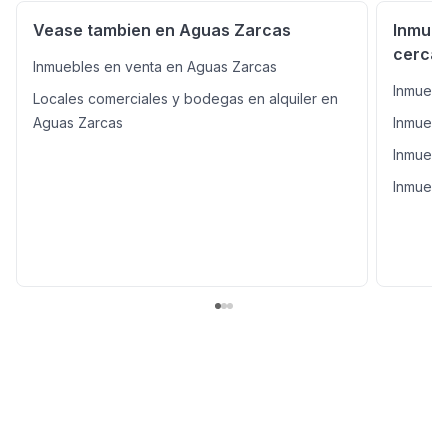
Vease tambien en Aguas Zarcas
Inmueb
cercan
Inmuebles en venta en Aguas Zarcas
Inmuebl
Locales comerciales y bodegas en alquiler en
Aguas Zarcas
Inmueble
Inmueble
Inmuebl