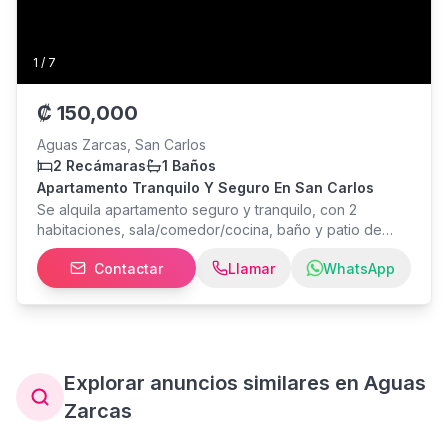
1
/
7
₡
150,000
Aguas Zarcas, San Carlos
2 Recámaras
1 Baños
Apartamento Tranquilo Y Seguro En San Carlos
Se alquila apartamento seguro y tranquilo, con 2
habitaciones, sala/comedor/cocina, baño y patio de
pila. Ubicado en Los Chiles de aguar Zarcas, costado
Contactar
Llamar
WhatsApp
oeste de la plaza de deportes. Depósito 1 mes de renta.
Incluye pago de basura y mantenimiento de zonas
verdes No se permiten mascotas.
Explorar anuncios similares en Aguas
Zarcas