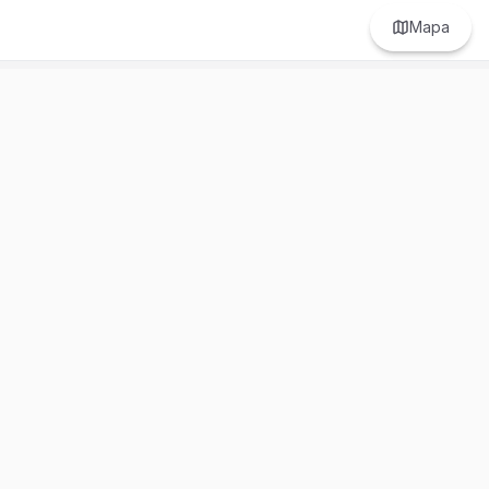
Mapa
Prefer to browse in English? Switch here.
Recursos
Información
Estadísticas de Propiedades
Nosotros
Bluebook
Términos y Servicios
Calculadora de Hipotecas
Políticas de Privacidad
Elige tu país: