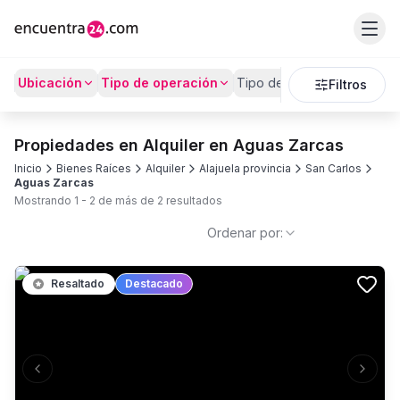
Ubicación
Tipo de operación
Tipo de Propiedad
Prec
Filtros
Propiedades en Alquiler en Aguas Zarcas
Inicio
Bienes Raíces
Alquiler
Alajuela provincia
San Carlos
Aguas Zarcas
Mostrando
1
-
2
de más de
2
resultados
Ordenar por:
Resaltado
Destacado
Previous slide
Next s