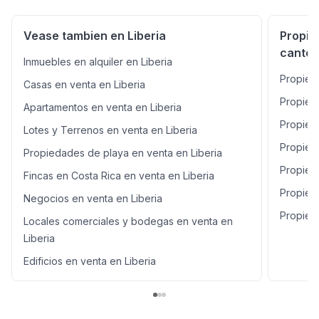
propiedad. Seguridad Garantizada: Proteja a los suyos
con tapia perimetral completa y sistema de cámaras de
Vease tambien en Liberia
Propie
vigilancia ya instalado. Espacios Integrados: Sala,
comedor y cocina diseñados bajo un concepto abierto
canton
Inmuebles en alquiler en Liberia
para mayor amplitud y frescura. UBICACIÓN
ESTRATÉGICA: A minutos del Hospital Enrique Baltodano
Propied
Casas en venta en Liberia
Briceño. Cercanía inmediata a centros educativos
Propied
(colegios) y variedad de comercios. Zona tranquila,
Apartamentos en venta en Liberia
segura y de fácil acceso a las principales rutas hacia las
Propied
Lotes y Terrenos en venta en Liberia
playas del Pacífico. CARACTERISTICAS : Terreno: 279
Propied
m² (amplio espacio para disfrute). Construcción: 90 m²
Propiedades de playa en venta en Liberia
de alta eficiencia. Habitaciones: 3 dormitorios
Propied
Fincas en Costa Rica en venta en Liberia
espaciosos. Baños: 1 baño completo con finos
acabados. Extras: Cuarto de pilas techado y espacio
Propied
Negocios en venta en Liberia
cómodo para parqueo.
Propied
Locales comerciales y bodegas en venta en
Liberia
Edificios en venta en Liberia