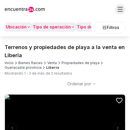
Ubicación
Tipo de operación
Tipo de Propiedad
Prec
Filtros
Terrenos y propiedades de playa a la venta en
Liberia
Inicio
Bienes Raíces
Venta
Propiedades de playa
Guanacaste provincia
Liberia
Mostrando
1
-
2
de más de
2
resultados
Ordenar por: