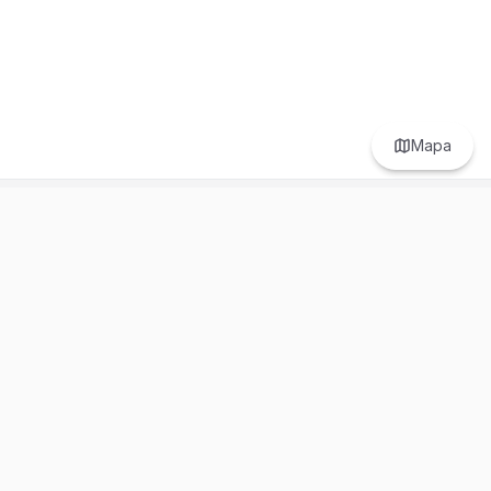
Mapa
Prefer to browse in English? Switch here.
Recursos
Información
Estadísticas de Propiedades
Nosotros
Bluebook
Términos y Servicios
Calculadora de Hipotecas
Políticas de Privacidad
Elige tu país: