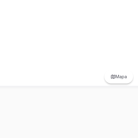
Mapa
Prefer to browse in English? Switch here.
Recursos
Información
Estadísticas de Propiedades
Nosotros
Bluebook
Términos y Servicios
Calculadora de Hipotecas
Políticas de Privacidad