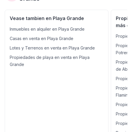
alquiler a largo plazo. Ubicado en la tranquila
comunidad de Cabo Velas en Matapalo, este
condominio ofrece un estilo de vida tranquilo a poca
Vease tambien en Playa Grande
Propie
distancia en coche de algunas de las playas más
más ce
hermosas de Costa Rica, como Playa Grande, Conchal y
Inmuebles en alquiler en Playa Grande
Tamarindo. La comunidad privada cuenta con piscina
Propied
Casas en venta en Playa Grande
compartida, exuberantes jardines y estacionamiento. Es
un lugar favorito entre familias, expatriados y nómadas
Propied
Lotes y Terrenos en venta en Playa Grande
digitales que buscan comodidad y serenidad.
Potrero
Propiedades de playa en venta en Playa
Propied
Grande
de Abril
Propied
Propied
Flaming
Propied
Propied
Propied