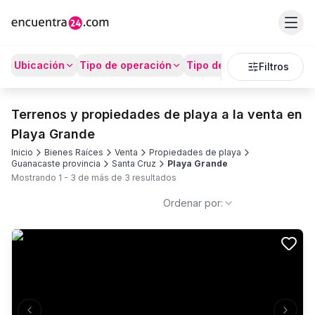
Ubicación
Tipo de operación
Tipo de Propiedad
Prec
Filtros
Terrenos y propiedades de playa a la venta en
Playa Grande
Inicio
Bienes Raíces
Venta
Propiedades de playa
Guanacaste provincia
Santa Cruz
Playa Grande
Mostrando
1
-
3
de más de
3
resultados
Ordenar por: