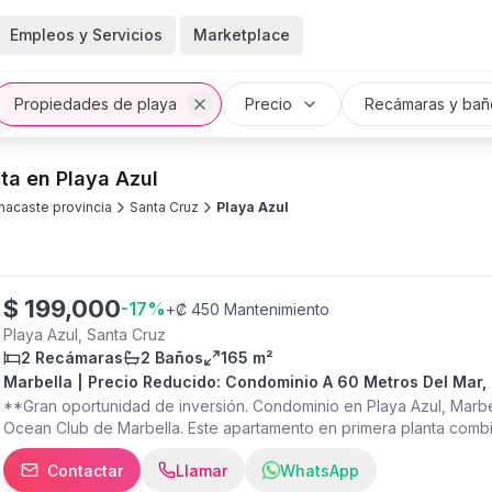
Empleos y Servicios
Marketplace
Propiedades de playa
Precio
Recámaras y bañ
ta en Playa Azul
nacaste provincia
Santa Cruz
Playa Azul
$
199,000
-
17
%
+
₡ 450 Mantenimiento
Playa Azul, Santa Cruz
2 Recámaras
2 Baños
165 m²
Marbella | Precio Reducido: Condominio A 60 Metros Del Mar, 
**Gran oportunidad de inversión. Condominio en Playa Azul, Marbel
Ocean Club de Marbella. Este apartamento en primera planta combin
inversión. A un paso del mar, ofrece un estilo de vida relajado co
Contactar
Llamar
WhatsApp
de lujo. Aspectos destacados de la propiedad: - Dormitorios / Baño