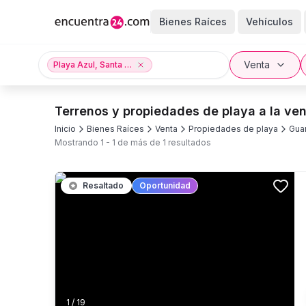
Bienes Raíces
Vehículos
Venta
Playa Azul, Santa Cruz, Guanacaste provincia
Terrenos y propiedades de playa a la ven
Inicio
Bienes Raíces
Venta
Propiedades de playa
Gua
Mostrando
1
-
1
de más de
1
resultados
Resaltado
Oportunidad
1
/
19