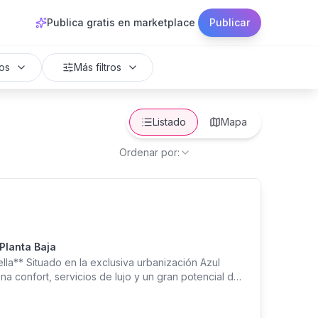
Publica gratis en marketplace
Publicar
os
Más filtros
Listado
Mapa
Ordenar por:
Planta Baja
la** Situado en la exclusiva urbanización Azul
a confort, servicios de lujo y un gran potencial de
n todas las comodidades de un complejo residencial
s: 2 dormitorios amplios, cada uno con su propio