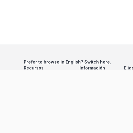
Prefer to browse in English? Switch here.
Recursos
Información
Elig
Estadísticas de Propiedades
Nosotros
Bluebook
Términos y Servicios
Calculadora de Hipotecas
Políticas de Privacidad