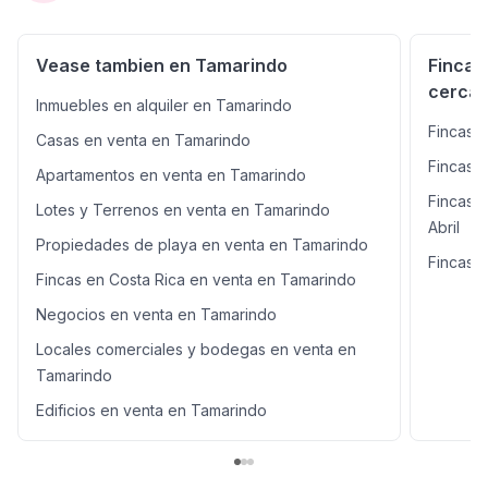
Area de extraccion de lastre para construccion
Potencial de desarrollo: - Condominios, villas, Wellnes
retreats, Quintas ecologicas - Centros de retiro medico
Vease tambien en Tamarindo
Fincas
o turismo de bienestar - Ubicacion sin plan regulador:
cercan
Permite desarrollo flexible - Alta plusvalia y crecimiento
Inmuebles en alquiler en Tamarindo
turistico constante Distancias estrategicas: - 5 millas de
Fincas e
Casas en venta en Tamarindo
Playa Avellanas - 6 millas de Playa Tamarindo - 42 millas
del aeropuerto Daniel Oduber
Fincas 
Apartamentos en venta en Tamarindo
Fincas e
Lotes y Terrenos en venta en Tamarindo
Abril
Propiedades de playa en venta en Tamarindo
Fincas 
Fincas en Costa Rica en venta en Tamarindo
Negocios en venta en Tamarindo
Locales comerciales y bodegas en venta en
Tamarindo
Edificios en venta en Tamarindo