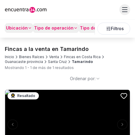
Ubicación
Tipo de operación
Tipo de Propiedad
Prec
Filtros
Fincas a la venta en Tamarindo
Inicio
Bienes Raíces
Venta
Fincas en Costa Rica
Guanacaste provincia
Santa Cruz
Tamarindo
Mostrando
1
-
1
de más de
1
resultados
Ordenar por:
Resaltado
Previous slide
Next s