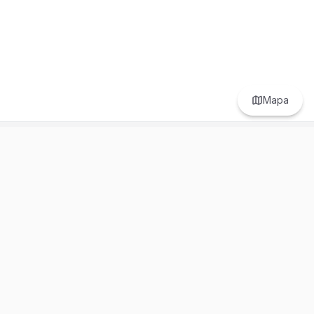
Mapa
Prefer to browse in English? Switch here.
Recursos
Información
Estadísticas de Propiedades
Nosotros
Bluebook
Términos y Servicios
Calculadora de Hipotecas
Políticas de Privacidad
Elige tu país: