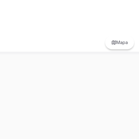
Mapa
Prefer to browse in English? Switch here.
Recursos
Información
Estadísticas de Propiedades
Nosotros
Bluebook
Términos y Servicios
Calculadora de Hipotecas
Políticas de Privacidad
Elige tu país: