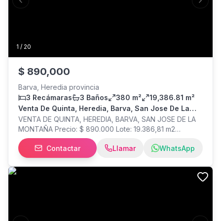
Previous slide
Next s
1
/
20
$
890,000
Barva, Heredia provincia
3 Recámaras
3 Baños
380 m²
19,386.81 m²
Venta De Quinta, Heredia, Barva, San Jose De La
Montaña
VENTA DE QUINTA, HEREDIA, BARVA, SAN JOSE DE LA
MONTAÑA Precio: $ 890.000 Lote: 19.386,81 m2
Construcción: 380 m2 DESCRIPCION GENERAL: exclusiva
Contactar
Llamar
WhatsApp
quinta en área de montaña, cuenta con casa principal
de dos dormitorios, 2 baños, sala con balcón, comedor,
cocina con desayunador y terraza. Acogedora con
acabados en maderas finas. Apartamento adicional en
primer piso de un dormitorio, con entrada
independiente y un baño, además cuenta con casa para
peón, amplio salón con vista, senderos, lago y río. Un
paraíso cerca del cielo.