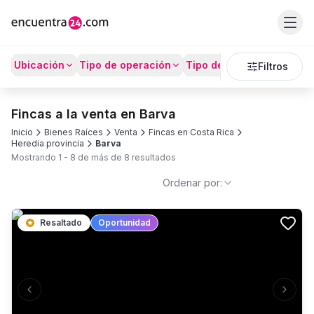
Ubicación
Tipo de operación
Tipo de Propiedad
Prec
Filtros
Fincas a la venta en Barva
Inicio
Bienes Raíces
Venta
Fincas en Costa Rica
Heredia provincia
Barva
Mostrando
1
-
8
de más de
8
resultados
Ordenar por:
Resaltado
Oportunidad
Previous slide
Next s