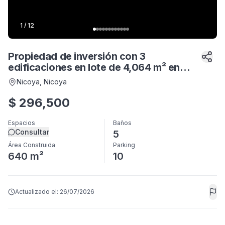
1
/
12
Propiedad de inversión con 3
edificaciones en lote de 4,064 m² en
Nicoya
Nicoya
, Nicoya
$
296,500
Espacios
Baños
Consultar
5
Área Construida
Parking
640 m²
10
Actualizado el:
26/07/2026