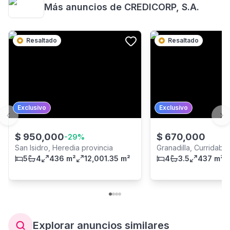
Más anuncios de
CREDICORP, S.A.
Resaltado
Resaltado
Exclusivo
Exclusivo
Previous slide
Ne
$
950,000
$
670,000
-
29
%
San Isidro, Heredia provincia
Granadilla, Curridabat
5
4
436 m²
12,001.35 m²
4
3.5
437 m²
Explorar anuncios similares