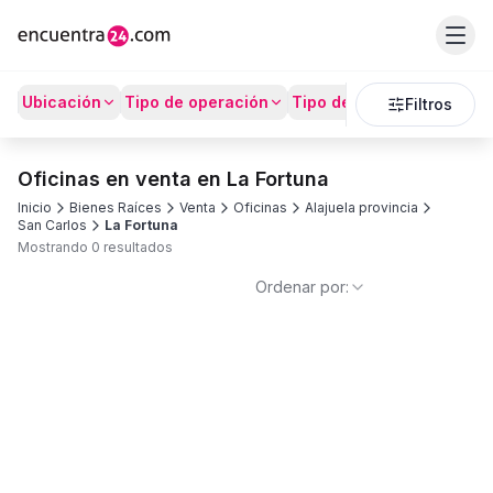
Ubicación
Tipo de operación
Tipo de Propiedad
Prec
Filtros
Oficinas en venta en La Fortuna
Inicio
Bienes Raíces
Venta
Oficinas
Alajuela provincia
San Carlos
La Fortuna
Mostrando 0 resultados
Ordenar por: