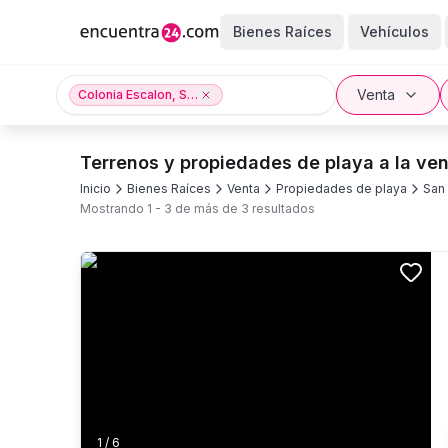
Bienes Raíces
Vehículos
Venta
Colonia Escalon, San Salvador, San Salvador
Terrenos y propiedades de playa a la ven
Inicio
Bienes Raíces
Venta
Propiedades de playa
San
Mostrando
1
-
3
de más de
3
resultados
1
/
6