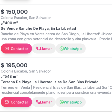
instalada • Fosa séptica • Se permite construir una terraza abierta
de playa y del mar, con acceso a piscina, bar de snacks y bebidas
ranchos para disfrutar en familia. Además, se encuentra a 5 minuto
$
150,000
encontrará Super Selectos, Starbucks, Pizza Hut, Wendy's y una am
Colonia Escalon, San Salvador
Información
400 m²
Se Vende Rancho De Playa, En La Libertad
Rancho de Playa en Venta cerca de San Diego, La Libertad! Ubica
una zona con gran potencial de desarrollo y alta plusvalía. -Precio
descansar, invertir o generar ingresos con alquileres vacacionale
Contactar
Llamar
WhatsApp
Terreno de 400 m² 3 habitaciones 2 baños completos Cocina Regad
Amplias áreas verdes con hermosas palmeras tropicales Casa princ
básicos instalados Ubicación privilegiada Perfecta para: • Casa de p
vacacional. • Proyecto de descanso o retiro. ¡No dejes pasar esta 
$
195,000
mar! -Mayor Información 7398÷4300
Colonia Escalon, San Salvador
548 m²
Terreno De Playa La Libertad Islas De San Blas Privado
Terreno en Venta | Residencial Islas de San Blas, La Libertad Surf
residencial completamente plano, ideal para construir una viviend
ubicado dentro de una residencial privada en una de las zonas con 
Contactar
Llamar
WhatsApp
548.50 varas² (aprox. 383 m²) • 13 metros de frente x 30 metros 
instalada • Fosa séptica • Se permite construir una terraza abierta