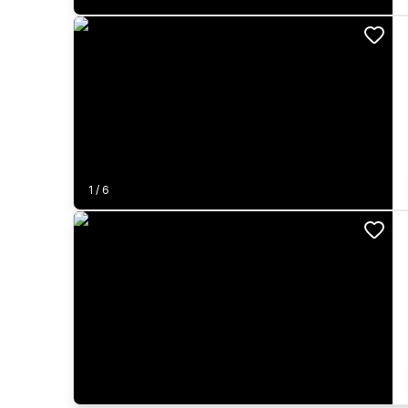
1
/
6