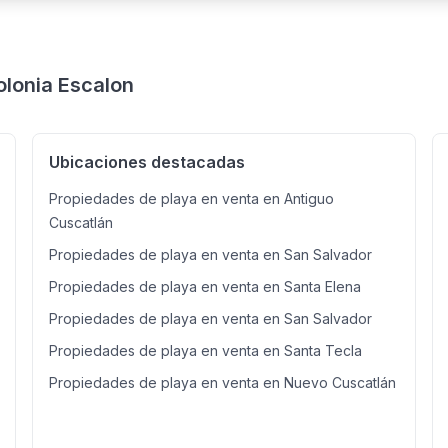
de playa y del mar, con acceso a piscina, bar de snacks y bebidas
ranchos para disfrutar en familia. Además, se encuentra a 5 minuto
encontrará Super Selectos, Starbucks, Pizza Hut, Wendy's y una am
Información
olonia Escalon
Ubicaciones destacadas
Propiedades de playa en venta en Antiguo
Cuscatlán
Propiedades de playa en venta en San Salvador
Propiedades de playa en venta en Santa Elena
Propiedades de playa en venta en San Salvador
Propiedades de playa en venta en Santa Tecla
Propiedades de playa en venta en Nuevo Cuscatlán