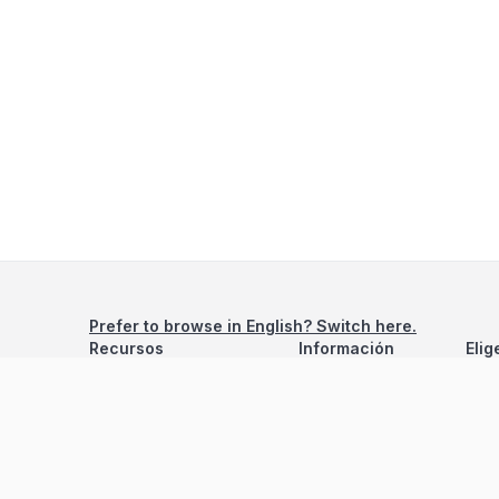
Prefer to browse in English? Switch here.
Recursos
Información
Elig
Estadísticas de Propiedades
Nosotros
Bluebook
Términos y Servicios
Calculadora de Hipotecas
Políticas de Privacidad