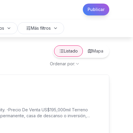
Publicar
os
Más filtros
Listado
Mapa
Ordenar por:
 City. -Precio De Venta US$195,000mil Terreno
a permanente, casa de descanso o inversión,
mayor crecimiento de La Libertad. Características: •
de fondo • Topografía completamente plana • Agua