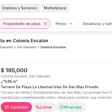
Empleos y Servicios
Marketplace
Propiedades de playa
Precio
Recámaras y bañ
ta en Colonia Escalon
 Salvador
San Salvador
Colonia Escalon
$
195,000
Colonia Escalon, San Salvador
548 m²
Terreno De Playa La Libertad Islas De San Blas Privado
Terreno en Venta | Residencial Islas de San Blas, La Libertad Surf
residencial completamente plano, ideal para construir una viviend
ubicado dentro de una residencial privada en una de las zonas con 
Contactar
Llamar
WhatsApp
548.50 varas² (aprox. 383 m²) • 13 metros de frente x 30 metros 