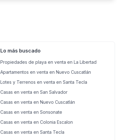
, canchas deportivas, área de BBQ, glorietas y
s caminando de El Encuentro Surf City, donde
plia oferta de comercios y servicios. -Mayor
Lo más buscado
Propiedades de playa en venta en La Libertad
Apartamentos en venta en Nuevo Cuscatlán
Lotes y Terrenos en venta en Santa Tecla
Casas en venta en San Salvador
Casas en venta en Nuevo Cuscatlán
Casas en venta en Sonsonate
Casas en venta en Colonia Escalon
Casas en venta en Santa Tecla