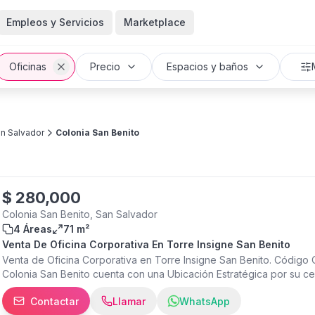
Empleos y Servicios
Marketplace
Oficinas
Precio
Espacios y baños
n Salvador
Colonia San Benito
$
280,000
Colonia San Benito, San Salvador
4 Áreas
71 m²
Venta De Oficina Corporativa En Torre Insigne San Benito
Venta de Oficina Corporativa en Torre Insigne San Benito. Código O
Colonia San Benito cuenta con una Ubicación Estratégica por su ce
Aseguradoras, Oficinas Gubernamentales, Centros Comerciales y Hot
Contactar
Llamar
WhatsApp
- 2 Oficinas Privadas - 1 Area amplia de trabajo - Recepcion - Kitch