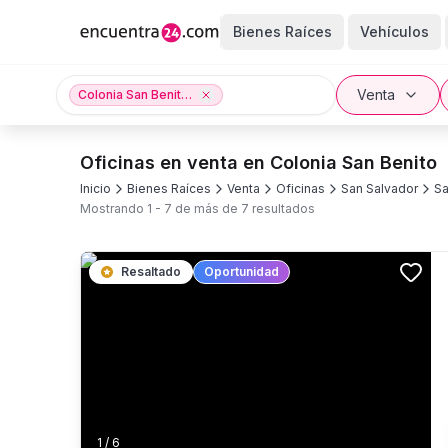
Bienes Raíces
Vehículos
Venta
Colonia San Benito, San Salvador, San Salvador
Oficinas en venta en Colonia San Benito
Inicio
Bienes Raíces
Venta
Oficinas
San Salvador
Sa
Mostrando
1
-
7
de más de
7
resultados
Resaltado
Oportunidad
1
/
6