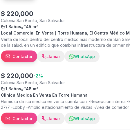
Acondicionado - Cortinas Con Inquilino que genera ROI 6.8%. Preci
Buscanos como @ xitiosbienesraices en : | Facebook | Instagram | L
web para más opciones. Acerca de Torre Insigne Torre INSIGNE est
$
220,000
comercial y de negocios por excelencia de San Salvador, ofrece 
Colonia San Benito, San Salvador
aquellos empresarios que buscan una ubicación privilegiada, exclu
1 Baños
45 m²
Características de la Torre y Amenidades - Sistema de Elevadores
Local Comercial En Venta | Torre Humana, El Centro Médico 
Automatizados - 18 Niveles - 8 Niveles de Parqueos - Parqueos co
Venta de local dentro del centro médico más moderno de San Salv
Oficinas con vistas inspiradoras - Area de Coworking - Salas de R
de la salud, en un edificio que combina infraestructura de primer ni
cada Nivel - Estacionamiento 100% bajo techo - Area de Cafetería 
conectividad médica que necesita para crecer. Torre Humana, en S
Miembros de: - National Association of Realtors (NAR) - Camara S
Contactar
Llamar
WhatsApp
2 espacios seccionados para mayor funcionalidad 1 baño Amplio p
Salvadoreña de Agentes Inmobiliarios (ASAI)
mayor comodidad Extras: Completamente remodelados y equipados 
alarma contra incendios certificado. Amenidades de la torre: Lobby
Terraza y lounge social, Sala de espera, Área de descanso para m
$
220,000
-
2
%
Parqueo de visitas, Seguridad 24/7 para tu tranquilidad Valor de 
Colonia San Benito, San Salvador
1 Baños
48 m²
Clinica Medica En Venta En Torre Humana
Hermosa clínica medica en venta cuenta con: -Recepcion interna -
27/7 -Lobby -Amplio estacionamiento de visitas -Area de comed
Contactar
Llamar
WhatsApp