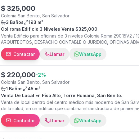
$
325,000
Colonia San Benito, San Salvador
3 Baños
193 m²
Col.roma Edificio 3 Niveles Venta $325,000
Venta Edificio para oficinas de 3 niveles Colonia Roma 290.15V2 /
ARQUITECTOS, DESPACHO CONTABLE O JURIDICO, OFICINAS ADMINIS
baño Total 9 oficinas, 1 bodega de archivos, 3 baños y con capaci
Contactar
Llamar
WhatsApp
nivel tiene un jardín trasero Primer nivel 66.89M2 Segundo nivel 
parqueos al frente propios Excelente ubicación zona comercial a
posee Planos del edificio
$
220,000
-
2
%
Colonia San Benito, San Salvador
1 Baños
45 m²
Venta De Local En Piso Alto, Torre Humana, San Benito.
Venta de local dentro del centro médico más moderno de San Salv
de la salud, en un edificio que combina infraestructura de primer ni
conectividad médica que necesita para crecer. Torre Humana, en S
Contactar
Llamar
WhatsApp
espacios seccionados para mayor funcionalidad 1 baño Amplio par
comodidad Extras: Completamente remodelados y equipados con ai
contra incendios certificado. Amenidades de la torre: Lobby elega