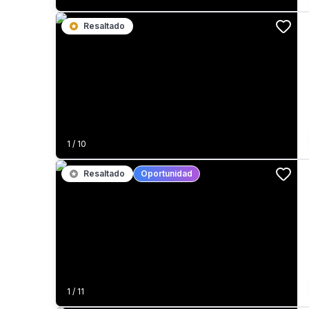
Resaltado
1
/
10
Resaltado
Oportunidad
1
/
11