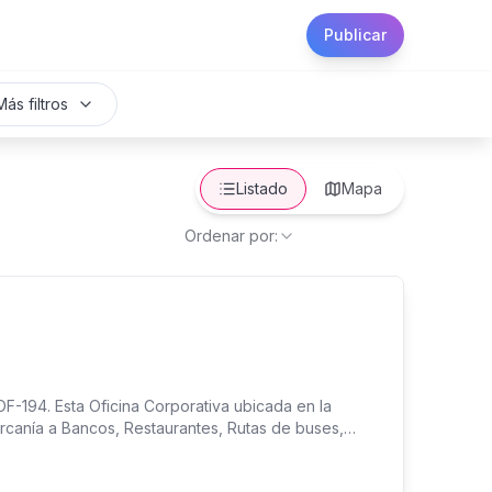
Publicar
Más filtros
Listado
Mapa
Ordenar por:
F-194. Esta Oficina Corporativa ubicada en la
rcanía a Bancos, Restaurantes, Rutas de buses,
eles. Características: - Area: 71 metros cuadrados
enette - 1 Parqueo bajo techo - Nivel medio - Aire