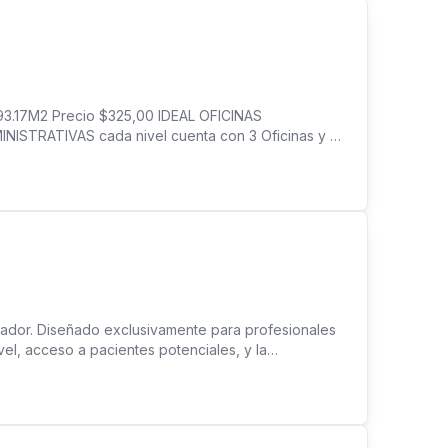
 193.17M2 Precio $325,00 IDEAL OFICINAS
TRATIVAS cada nivel cuenta con 3 Oficinas y un
dad para ampliar cubículos u oficinas En el segundo
63.14M2 Tercer Nivel 63.14M2 Capacidad para 6
 unas cuadras de Alameda Manuel Enrique Araujo Se
ador. Diseñado exclusivamente para profesionales
vel, acceso a pacientes potenciales, y la
an Benito. Área: 45m² | 15m² de parqueo asignado 2
queo para visitas y un parqueo asignado para mayor
re acondicionado central y sistema de alarma
nte, Sala de reuniones y conferencias, Terraza y