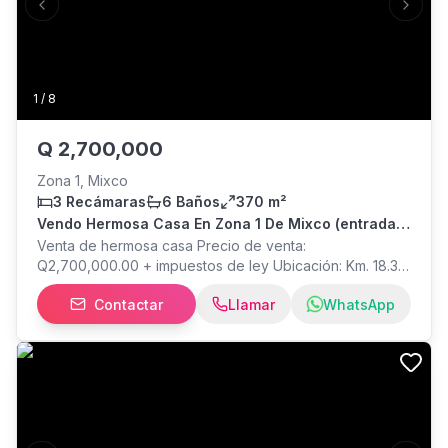
Previous slide
Next s
1
/
8
Q
2,700,000
Zona 1, Mixco
3 Recámaras
6 Baños
370 m²
Vendo Hermosa Casa En Zona 1 De Mixco (entrada A
San Cristobal)
Venta de hermosa casa Precio de venta:
Q2,700,000.00 + impuestos de ley Ubicación: Km. 18.3
carretera interamericana, Lodecoy, Mixco, residenciales
Contactar
Llamar
WhatsApp
Bella Vista Área de terreno: 365 m² Área de
construcción: 370 m² Descripción general Hermosa
casa diseñada para ofrecer comodidad, frescura,
amplitud y un entorno seguro. Ideal para familias que
buscan una propiedad moderna y funcional.
Características principales - Niveles: 2 - Parqueos: 3
Carros - Sala de doble altura, comedor y cocina de
espacios abiertos - Cocina con gabinetes - Isla - Área