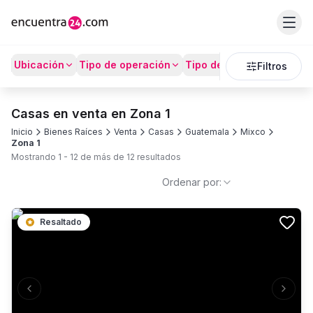
Ubicación
Tipo de operación
Tipo de Propiedad
Prec
Filtros
Casas en venta en Zona 1
Inicio
Bienes Raíces
Venta
Casas
Guatemala
Mixco
Zona 1
Mostrando
1
-
12
de más de
12
resultados
Ordenar por:
Resaltado
Previous slide
Next s