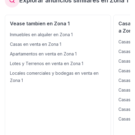
Explorar anuncios similares en Zona 1
Enfrente tiene local comercial. Cuenta con tanque de
agua y conexiones. Busca mas opciones en
Vease tambien en Zona 1
Casas 
a Zona
Inmuebles en alquiler en Zona 1
Casas e
Casas en venta en Zona 1
Casas e
Apartamentos en venta en Zona 1
Casas e
Lotes y Terrenos en venta en Zona 1
Casas e
Locales comerciales y bodegas en venta en
Zona 1
Casas e
Casas e
Casas e
Casas e
Casas e