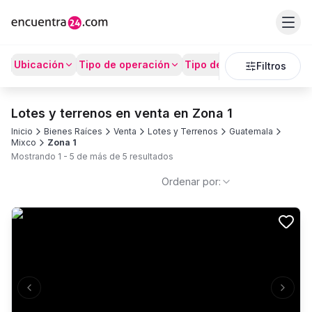
Ubicación
Tipo de operación
Tipo de Propiedad
Prec
Filtros
Lotes y terrenos en venta en Zona 1
Inicio
Bienes Raíces
Venta
Lotes y Terrenos
Guatemala
Mixco
Zona 1
Mostrando
1
-
5
de más de
5
resultados
Ordenar por:
Previous slide
Next s