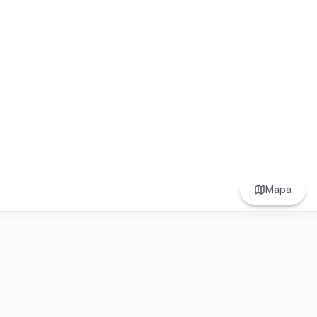
Mapa
Prefer to browse in English? Switch here.
Recursos
Información
Estadísticas de Propiedades
Nosotros
Bluebook
Términos y Servicios