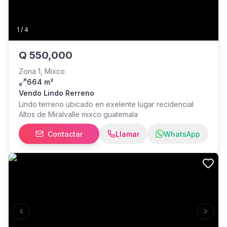
1
/
4
Q
550,000
Zona 1, Mixco
664 m²
Vendo Lindo Rerreno
Lindo terreno ubicado en exelente lugar recidencial
Altos de Miralvalle mixco guatemala
Contactar
Llamar
WhatsApp
Previous slide
Next s