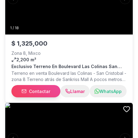
Previous slide
Next s
1
/
18
$
1,325,000
Zona 8, Mixco
2,200 m²
Exclusivo Terreno En Boulevard Las Colinas San
Cristobal Zona 8
Terreno en venta Boulevard las Colinas - San Cristobal -
zona 8 Terreno atrás de Sankriss Mall A pocos metros
del Blvd San Cristobal Área: 2,200 mts = 3,146 vr2
Contactar
Llamar
WhatsApp
Frente sobre las Colinas: 40 mts Fondo: 55 mts POT: No
Aplica Actualmente rentado, se vende como inversion,
generando ingresos por inquilino Precio de venta:
USD$1,325,000 Ubicación: