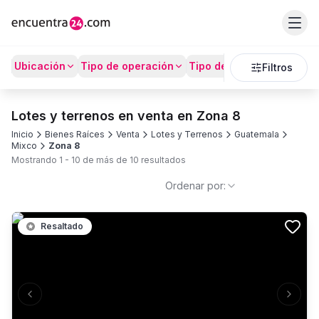
Ubicación
Tipo de operación
Tipo de Propiedad
Prec
Filtros
Lotes y terrenos en venta en Zona 8
Inicio
Bienes Raíces
Venta
Lotes y Terrenos
Guatemala
Mixco
Zona 8
Mostrando
1
-
10
de más de
10
resultados
Ordenar por:
Resaltado
Previous slide
Next s