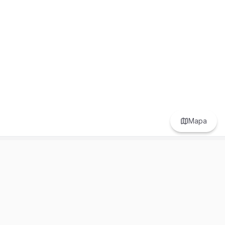
Mapa
Prefer to browse in English? Switch here.
Recursos
Información
Estadísticas de Propiedades
Nosotros
Bluebook
Términos y Servicios
Calculadora de Hipotecas
Políticas de Privacidad
Elige tu país: