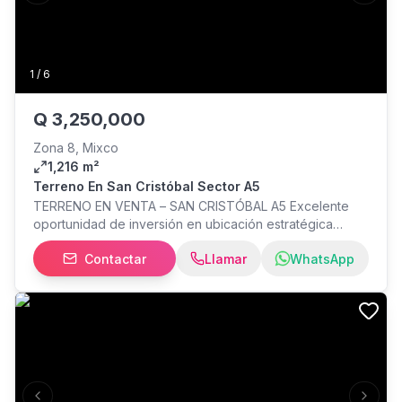
1
/
6
Q
3,250,000
Zona 8, Mixco
1,216 m²
Terreno En San Cristóbal Sector A5
TERRENO EN VENTA – SAN CRISTÓBAL A5 Excelente
oportunidad de inversión en ubicación estratégica
Cerca de la entrada de Gotcha. Área: 1,216 m² (según
Contactar
Llamar
WhatsApp
planos) Terreno con diferentes medidas Ideal para:
Bodega Proyecto comercial Desarrollo inmobiliario
Precio: Q3,250,000 negociable