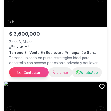
Previous slide
Next s
1
/
6
$
3,600,000
Zona 8, Mixco
3,258 m²
Terreno En Venta En Boulevard Principal De San
Cristobal Zona 8 De Mixco
Terreno ubicado en punto estratégico ideal para
desarrollo con acceso por colonia privada y boulevard
Área de terreno: 3,258 m² Frente 60 mts Topografía
Contactar
Llamar
WhatsApp
Plana PRECIO DE VENTA $3,600,000 0307/165 Tel. 46-
46-00 11 Tel. 45-41-73 20