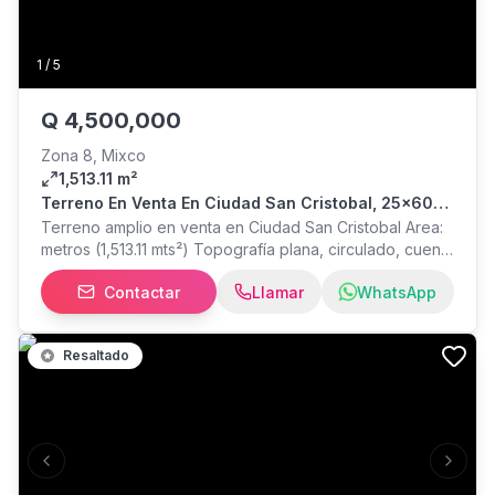
1
/
5
Q
4,500,000
Zona 8, Mixco
1,513.11 m²
Terreno En Venta En Ciudad San Cristobal, 25x60
Metros.
Terreno amplio en venta en Ciudad San Cristobal Area:
metros (1,513.11 mts²) Topografía plana, circulado, cuenta
con agua y energía eléctrica. Precio: Q4,500,000
Contactar
Llamar
WhatsApp
Proezas Bienes Raíces
Resaltado
Previous slide
Next s