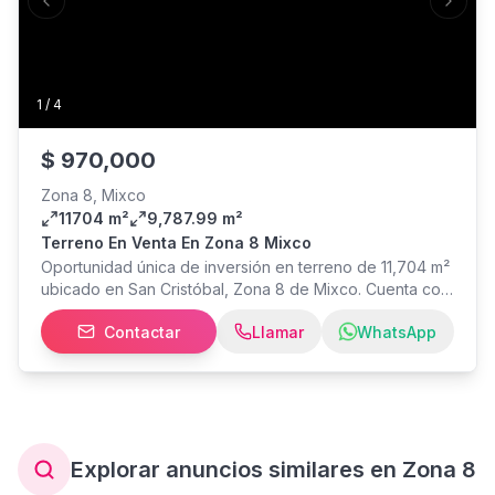
Previous slide
Next s
1
/
4
$
970,000
Zona 8, Mixco
11704 m²
9,787.99 m²
Terreno En Venta En Zona 8 Mixco
Oportunidad única de inversión en terreno de 11,704 m²
ubicado en San Cristóbal, Zona 8 de Mixco. Cuenta con
doble ingreso por Vista al Valle y Boulevard San
Contactar
Llamar
WhatsApp
Cristóbal, en un entorno en crecimiento cercano a
condominios, colegios y proyectos habitacionales. La
topografía semiplana facilita el diseño y construcción de
cualquier proyecto inmobiliario. Características
principales: Terreno de 11,704 m² Doble ingreso: Vista al
Valle y Boulevard San Cristóbal Ubicación estratégica
en zona en desarrollo Cercano a condominios, colegios
Explorar anuncios similares en Zona 8
y edificios en construcción Topografía semiplana Precio