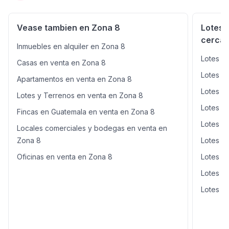
negociable Contáctanos para más información o para
coordinar una visita.
Vease tambien en Zona 8
Lotes 
cercan
Inmuebles en alquiler en Zona 8
Lotes y
Casas en venta en Zona 8
Lotes y
Apartamentos en venta en Zona 8
Lotes y
Lotes y Terrenos en venta en Zona 8
Lotes y
Fincas en Guatemala en venta en Zona 8
Lotes y
Locales comerciales y bodegas en venta en
Zona 8
Lotes y
Oficinas en venta en Zona 8
Lotes y
Lotes y
Lotes y