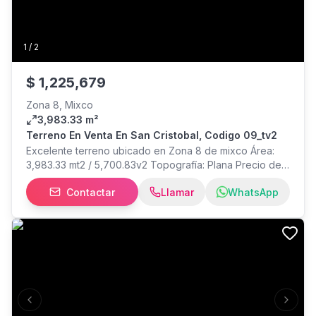
1
/
2
$
1,225,679
Zona 8, Mixco
3,983.33 m²
Terreno En Venta En San Cristobal, Codigo 09_tv2
Excelente terreno ubicado en Zona 8 de mixco Área:
3,983.33 mt2 / 5,700.83v2 Topografía: Plana Precio de
Venta x Vr2 USD $ 215+ Impuestos
Contactar
Llamar
WhatsApp
Previous slide
Next s