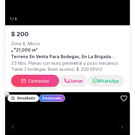
1
/
4
$
200
Zona 8, Mixco
21,000 m²
Terreno En Venta Para Bodegas, En La Brigada
Mixco
3.5 Mzs. Planas con muro perimetral y pozo mecánico.
Tiene 2 bodegas. Buen acceso. $. 200.00Vr2
Contactar
Llamar
WhatsApp
Resaltado
Destacado
Previous slide
Next s