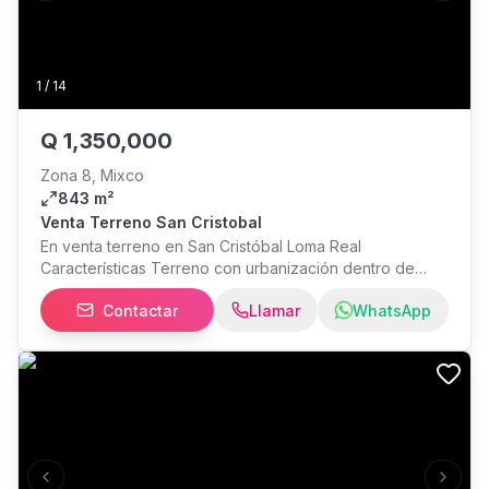
de Mixco.
1
/
14
Q
1,350,000
Zona 8, Mixco
843 m²
Venta Terreno San Cristobal
En venta terreno en San Cristóbal Loma Real
Características Terreno con urbanización dentro de
garita 14 metros de frente X 54 metros de fondo 843m2
Contactar
Llamar
WhatsApp
= 1,206.43 vrs2 Inclinación moderada Mantenimiento
Q.275.00 Precio poco negociable + Impuestos 3%
Acceso inmediato a Boulevard San Cristóbal y Carretera
Interamericana Para mayor información y citas,
comunícate con tu asesor Juan Morales a través de
llamada o WhatsApp
Previous slide
Next s