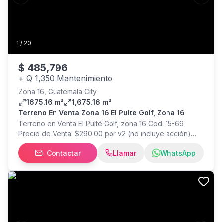
Previous slide
Next s
1
/
20
$
485,796
+
Q 1,350 Mantenimiento
Zona 16, Guatemala City
1675.16 m²
1,675.16 m²
Terreno En Venta Zona 16 El Pulte Golf, Zona 16
Terreno en Venta El Pulté Golf, zona 16 Cod. 15-69
Precio de Venta: $290.00 por v2 (no incluye acción)
Área: 1,675.16 v2 Golf front IUSI trimestral: Q5,083.10 /
Contactar
Llamar
WhatsApp
Mantenimiento: Q1,350.00 Amenidades: campo de golf,
senderos, restaurante, spa, canchas de tenis, driving
range, ciclovías, business center y salones sociales,
gimnasio, canchas de squash, piscina deportiva y
recreativa, área lounge, helipuertos, áreas verdes, área
de juegos para niños, parqueo techado y al aire libre,
centro de monitoreo.