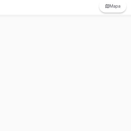
Mapa
Prefer to browse in English? Switch here.
Recursos
Información
Estadísticas de Propiedades
Nosotros
Bluebook
Términos y Servicios
Calculadora de Hipotecas
Políticas de Privacidad
Elige tu país: