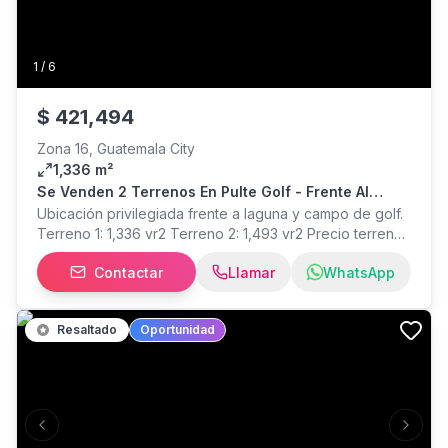
1
/
6
$
421,494
Zona 16, Guatemala City
1,336 m²
Se Venden 2 Terrenos En Pulte Golf - Frente Al
Campo De Golf Y Laguna
Ubicación privilegiada frente a laguna y campo de golf.
Terreno 1: 1,336 vr2 Terreno 2: 1,493 vr2 Precio terreno
1: USD$421,494 + impuestos + acción ($25,000) Precio
Contactar
Llamar
WhatsApp
terreno 2: USD$470,826 + impuestos + acción
(USD$25,000)
Resaltado
Oportunidad
Previous slide
Next s