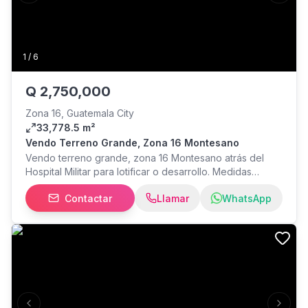
opciones o tienes una propiedad que quieres
vender/rentar, contáctanos. ¡Será un gusto atenderte!
1
/
6
Q
2,750,000
Zona 16, Guatemala City
33,778.5 m²
Vendo Terreno Grande, Zona 16 Montesano
Vendo terreno grande, zona 16 Montesano atrás del
Hospital Militar para lotificar o desarrollo. Medidas
33,778.50 mt², registrado. Aprovechables 7,770,000, a
Contactar
Llamar
WhatsApp
nivel de calle, el resto es Terreno inclinado ( barranco).
Tiene 242mt² de frente sobre calle asfaltada,
pavimentada Servicio Energía Eléctrica, drenajes
Municipal y agua potable Ideal para desarrollo de
viviendas o lotificar salen 27 terrenos aprox.