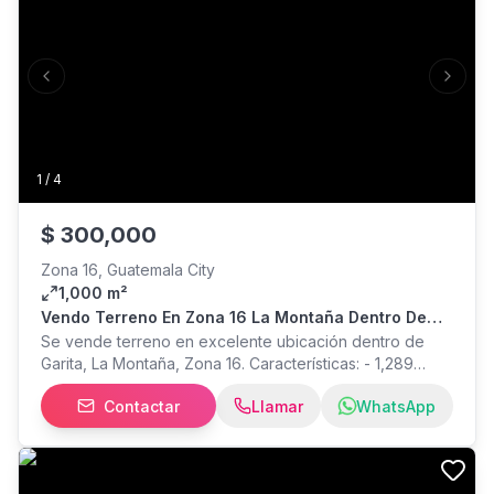
Previous slide
Next s
1
/
4
$
300,000
Zona 16, Guatemala City
1,000 m²
Vendo Terreno En Zona 16 La Montaña Dentro De
Garita
Se vende terreno en excelente ubicación dentro de
Garita, La Montaña, Zona 16. Características: - 1,289
varas2 - Forma irregular - Ubicación dentro de Garita -
Contactar
Llamar
WhatsApp
Excelente ubicación Precio de venta: $300,000
#SomosFusion Contáctanos: FB: Fusion Bienes Raíces
IG: TikTok: fusion.inmobiliaria