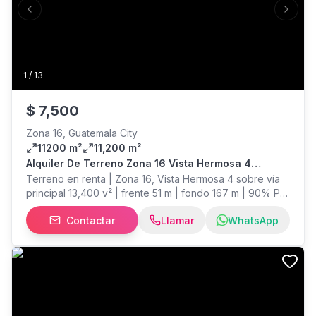
Previous slide
Next s
1
/
13
$
7,500
Zona 16, Guatemala City
11200 m²
11,200 m²
Alquiler De Terreno Zona 16 Vista Hermosa 4
Subiendo A El Pulte Con 13400 V²
Terreno en renta | Zona 16, Vista Hermosa 4 sobre vía
principal 13,400 v² | frente 51 m | fondo 167 m | 90% Pot
G3 Ideal para desarrollos como colegios, condominios,
Contactar
Llamar
WhatsApp
clubes, canchas deportivas o plaza comercial Ubicación
estratégica en zona de alto crecimiento con múltiples
desarrollos Posibilidad de contratos a largo plazo para
mayor flexibilidad en el proyecto Renta mensual: •
$7,500 + IVA (negociable) Contáctanos para más
información o para agendar una visita. Trending
Inmobiliario Expertos en la industria inmobiliaria