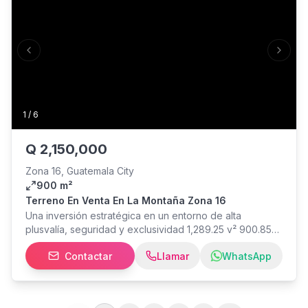
Previous slide
Next s
1
/
6
Q
2,150,000
Zona 16, Guatemala City
900 m²
Terreno En Venta En La Montaña Zona 16
Una inversión estratégica en un entorno de alta
plusvalía, seguridad y exclusividad 1,289.25 v² 900.85
m² Topografía: 80% plana PRECIO DE VENTA
Contactar
Llamar
WhatsApp
Q2,150,000 IUSI trimestral: Q.53 2805/335 Tel. 46-46-00
11 Tel. 45-41-73 20