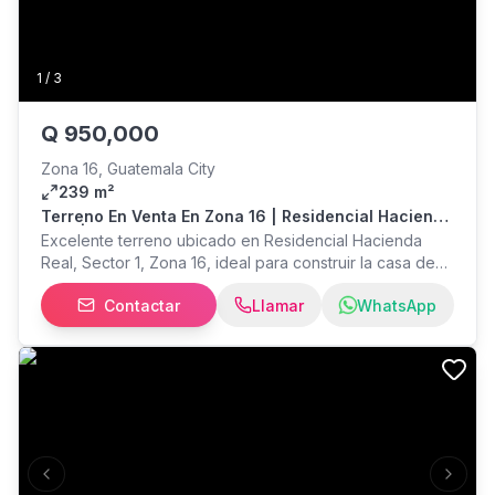
1
/
3
Q
950,000
Zona 16, Guatemala City
239 m²
Terreno En Venta En Zona 16 | Residencial Hacienda
Real | 286 V²
Excelente terreno ubicado en Residencial Hacienda
Real, Sector 1, Zona 16, ideal para construir la casa de
tus sueños o realizar una inversión con alta plusvalía.
Contactar
Llamar
WhatsApp
Características: • 286 varas² de terreno • Medidas de 8
x 25 metros • Terreno 100% plano • Urbanizado • Libre
de gravámenes • Ubicado en Sector 1 Una excelente
oportunidad para desarrollar tu proyecto en un
residencial consolidado y de alta demanda. Agenda tu
visita por WhatsApp:
Previous slide
Next s