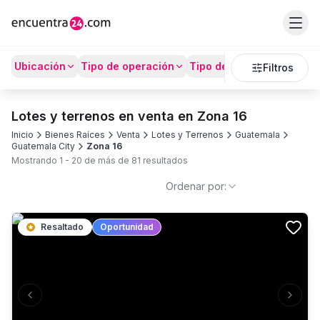
Ubicación
Tipo de operación
Tipo de Propiedad
Prec
Filtros
Lotes y terrenos en venta en Zona 16
Inicio
Bienes Raíces
Venta
Lotes y Terrenos
Guatemala
Guatemala City
Zona 16
Mostrando
1
-
20
de más de
81
resultados
Ordenar por:
Resaltado
Oportunidad
Previous slide
Next s