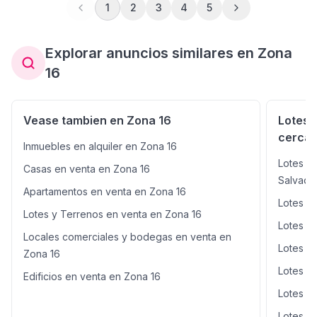
1
2
3
4
5
Explorar anuncios similares en Zona
16
Vease tambien en Zona 16
Lotes 
cercan
Inmuebles en alquiler en Zona 16
Lotes y 
Casas en venta en Zona 16
Salvado
Apartamentos en venta en Zona 16
Lotes y
Lotes y Terrenos en venta en Zona 16
Lotes y
Locales comerciales y bodegas en venta en
Lotes y
Zona 16
Lotes y
Edificios en venta en Zona 16
Lotes y
Lotes y