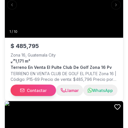
Previous slide
Next s
1
/
10
$
485,795
Zona 16, Guatemala City
1,171 m²
Terreno En Venta El Pulte Club De Golf Zona 16 Pv
TERRENO EN VENTA CLUB DE GOLF EL PULTE Zona 16 |
Código: P15-69 Precio de venta: $485,796 Precio por
v²: $290 No incluye acción Exclusivo terreno golf front
Contactar
Llamar
WhatsApp
ubicado dentro de El Pulté Golf, Zona 16, uno de los
desarrollos residenciales más prestigiosos y privados
de la ciudad. Con 1,675.16 v², este terreno es ideal para
construir una residencia de alto nivel, rodeada de
naturaleza, seguridad y con vistas directas al campo de
golf. Características del terreno Área: 1,675.16 v² Precio
por v²: $290 Precio total: $485,796 Acción: no incluida