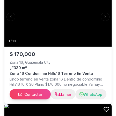
garita Sin gravámenes 2 cisternas por gravedad Agua
municipal Paneles solares Precio $1,400,000 NO
negociable
Previous slide
Next s
1
/
10
$
170,000
Zona 16, Guatemala City
330 m²
Zona 16 Condominio Hills16 Terreno En Venta
Lindo terreno en venta zona 16 Dentro de condominio
Hills16 10 X 30 Plano $170,000 no negociable Ya hay
planos de arquitecto para casa de 3 niveles
Contactar
Llamar
WhatsApp