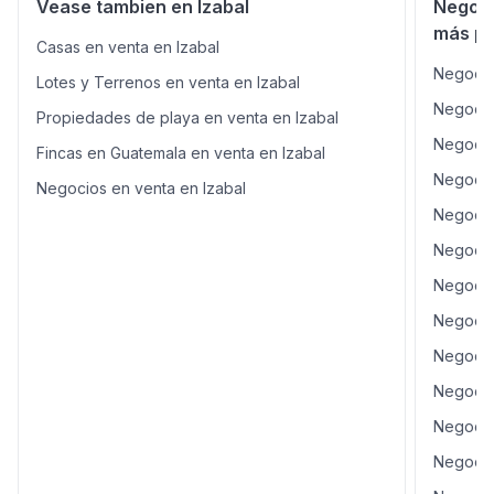
Vease tambien en Izabal
Negoci
más po
Casas en venta en Izabal
Negocio
Lotes y Terrenos en venta en Izabal
Negocio
Propiedades de playa en venta en Izabal
Negocio
Fincas en Guatemala en venta en Izabal
Negocio
Negocios en venta en Izabal
Negocio
Negocio
Negocio
Negocio
Negocio
Negocio
Negocio
Negocio