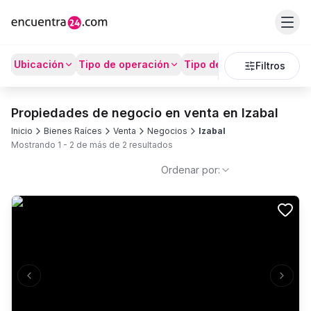
Ubicación
Tipo de operación
Tipo de Propiedad
Prec
Filtros
Propiedades de negocio en venta en Izabal
Inicio
Bienes Raíces
Venta
Negocios
Izabal
Mostrando
1
-
2
de más de
2
resultados
Ordenar por:
Previous slide
Next s