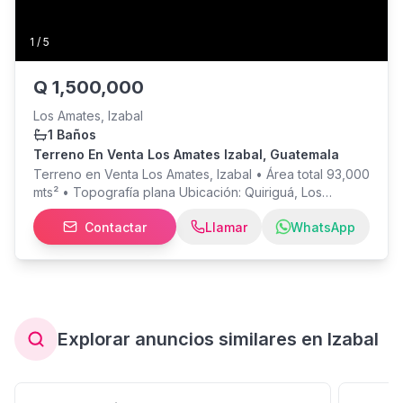
1
/
5
Q
1,500,000
Los Amates, Izabal
1 Baños
Terreno En Venta Los Amates Izabal, Guatemala
Terreno en Venta Los Amates, Izabal • Área total 93,000
mts² • Topografía plana Ubicación: Quiriguá, Los
Amates, IzabalSobre carretera CA-9, vocación
Contactar
Llamar
WhatsApp
comercial Coordinar visita con el contacto del anuncio..
--- Clave Interna: PVT.014.03.23 ---
Explorar anuncios similares en Izabal