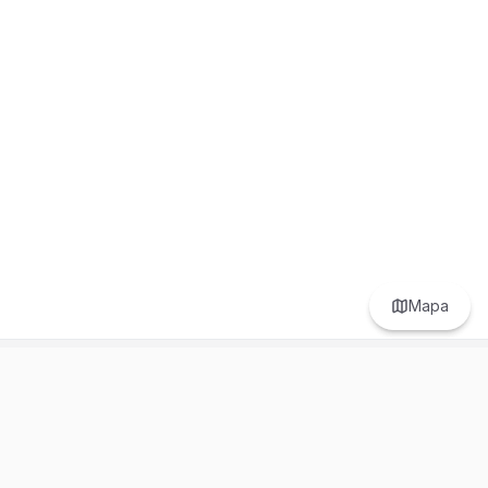
Mapa
Prefer to browse in English? Switch here.
Recursos
Información
Estadísticas de Propiedades
Nosotros
Bluebook
Términos y Servicios