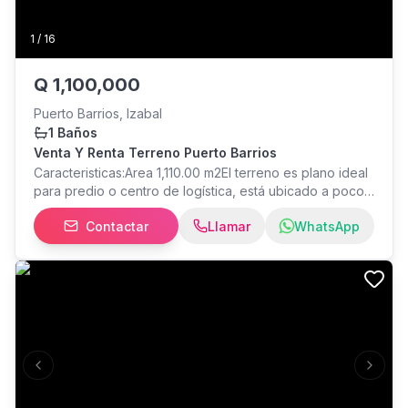
1
/
16
Q
1,100,000
Puerto Barrios, Izabal
1 Baños
Venta Y Renta Terreno Puerto Barrios
Caracteristicas:Area 1,110.00 m2El terreno es plano ideal
para predio o centro de logística, está ubicado a pocos
metros de la basculacuenta con todos sus servicios. . ---
Contactar
Llamar
WhatsApp
Clave Interna: TM020922 ---
Previous slide
Next s